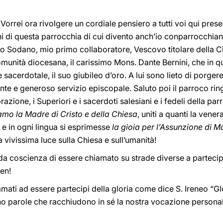
! Vorrei ora rivolgere un cordiale pensiero a tutti voi qui pres
i di questa parrocchia di cui divento anch’io conparrocchian
elo Sodano, mio primo collaboratore, Vescovo titolare della C
munità diocesana, il carissimo Mons. Dante Bernini, che in que
acerdotale, il suo giubileo d’oro. A lui sono lieto di porgere
ante e generoso servizio episcopale. Saluto poi il parroco rin
brazione, i Superiori e i sacerdoti salesiani e i fedeli della p
amo la Madre di Cristo e della Chiesa
, uniti a quanti la vene
e in ogni lingua si esprimesse
la gioia per l’Assunzione di M
 vivissima luce sulla Chiesa e sull’umanità!
 coscienza di essere chiamato su strade diverse a partecipar
en!
ati ad essere partecipi della gloria come dice S. Ireneo “Gl
no parole che racchiudono in sé la nostra vocazione persona