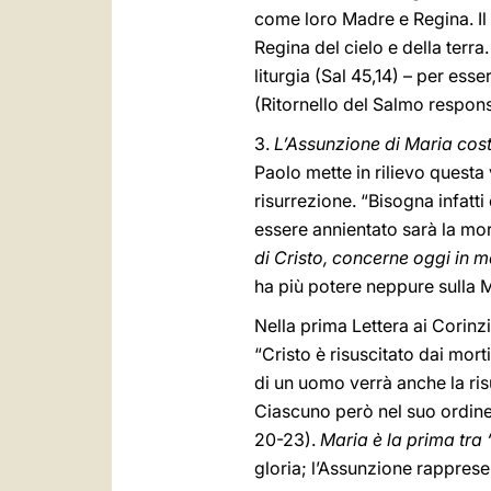
come loro Madre e Regina. Il 
Regina del cielo e della terra
liturgia (Sal 45,14) – per esse
(Ritornello del Salmo respons
3.
L’Assunzione di Maria cost
Paolo mette in rilievo questa 
risurrezione. “Bisogna infatti
essere annientato sarà la mor
di Cristo, concerne oggi in 
ha più potere neppure sulla Ma
Nella prima Lettera ai Corinz
“Cristo è risuscitato dai mor
di un uomo verrà anche la risu
Ciascuno però nel suo ordin
20-23).
Maria è la prima tra 
gloria; l’Assunzione rappres