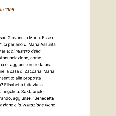
العربيّة
sto 1995
中文
LATINE
 san Giovanni a Maria. Esse ci
”
: ci parlano di Maria Assunta
Maria:
al mistero della
 l’Annunciazione, come
na e raggiunse in fretta una
 nella casa di Zaccaria, Maria
sentito alla proposta
? Elisabetta tuttavia la
so angelico. Se Gabriele
trando, aggiunse: “Benedetta
iazione e la Visitazione viene