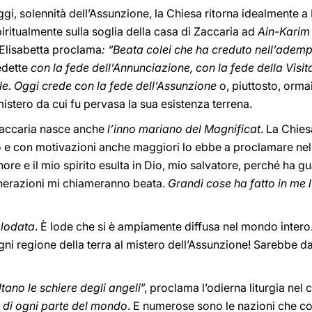
Oggi, solennità dell’Assunzione, la Chiesa ritorna idealmente 
piritualmente sulla soglia della casa di Zaccaria ad
Ain-Karim
n Elisabetta proclama
: “Beata colei che ha creduto nell’ademp
edette
con la fede dell’Annunciazione, con la fede della Visit
le. Oggi crede con la fede dell’Assunzione
o, piuttosto, ormai
mistero da cui fu pervasa la sua esistenza terrena.
 Zaccaria nasce anche
l’inno mariano del Magnificat
. La Chies
to e con motivazioni anche maggiori lo ebbe a proclamare nel
ore e il mio spirito esulta in Dio, mio salvatore, perché ha gu
generazioni mi chiameranno beata.
Grandi cose ha fatto in me 
 lodata
. È lode che si è ampiamente diffusa nel mondo intero. 
gni regione della terra al mistero dell’Assunzione! Sarebbe dav
ltano le schiere degli angeli
”, proclama l’odierna liturgia nel
i di ogni parte del mondo
. E numerose sono le nazioni che c