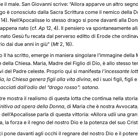
ne e il male. San Giovanni scrive: “Allora apparve un altro segno
go è conosciuto dalla Sacra Scrittura come il nemico della Do
 14). Nell’Apocalisse lo stesso drago si pone davanti alla Don
 appena nato (cf.
Ap
12, 4). Il pensiero va spontaneamente all
onato Gesù fu recata dal perverso editto di Erode che ordinava
io dai due anni in giù” (
Mt
2, 16).
o II ha scritto, emerge in maniera singolare l’immagine della
 e della Chiesa. Maria, Madre del Figlio di Dio, è allo stesso 
tivi del Padre celeste. Proprio qui si manifesta
l’incessante lo
, la Chiesa genera figli alla vita divina
, ed i suoi figli, figli
cciati dall’odio del “drago rosso”: satana.
re mostra il realismo di questa lotta che continua nella storia
finitiva ad opera della Donna
, di Maria che è nostra Avvocata,
re dell’Apocalisse parla di questa vittoria: «Allora udii una gra
, la forza e il regno del nostro Dio e la potenza del suo Crist
i pone davanti agli occhi il regnare del nostro Dio e il potere 