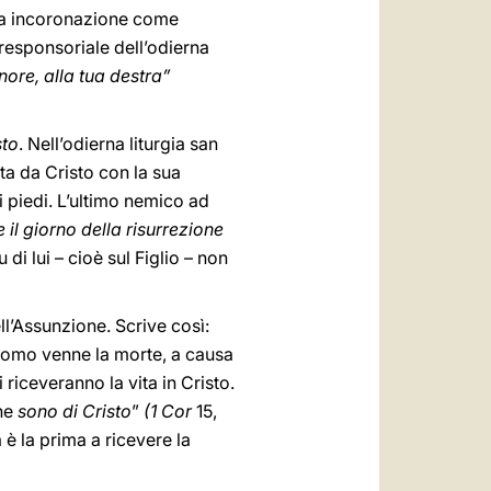
 sua incoronazione come
 responsoriale dell’odierna
nore, alla tua destra”
sto
. Nell’odierna liturgia san
ata da Cristo con la sua
oi piedi. L’ultimo nemico ad
 il giorno della risurrezione
di lui – cioè sul Figlio – non
l’Assunzione. Scrive così:
n uomo venne la morte, a causa
riceveranno la vita in Cristo.
che
sono di Cristo
”
(1 Cor
15,
 è la prima a ricevere la