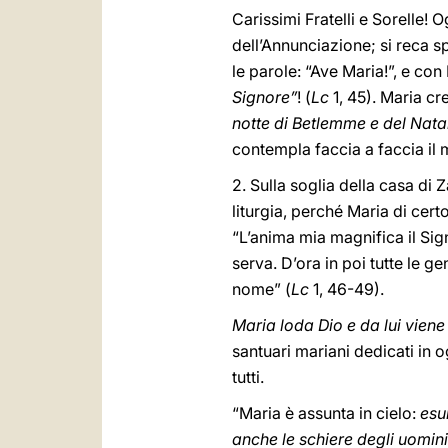
Carissimi Fratelli e Sorelle! 
dell’Annunciazione; si reca s
le parole: “Ave Maria!”, e co
Signore”
! (
Lc
1, 45). Maria cr
notte di Betlemme e del Nata
contempla faccia a faccia il 
2. Sulla soglia della casa di
liturgia, perché Maria di cer
“L’anima mia magnifica il Sign
serva. D’ora in poi tutte le 
nome” (
Lc
1, 46-49).
Maria loda Dio e da lui viene
santuari mariani dedicati in o
tutti.
“Maria è assunta in cielo:
esu
anche le schiere degli uomin