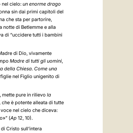
 nel cielo:
un enorme drago
nna sin dai primi capitoli del
na che sta per partorire,
a notte di Betlemme e alla
 di “uccidere tutti i bambini
 Madre di Dio, vivamente
tempo
Madre di tutti gli uomini
,
tta della Chiesa. Come una
 e figlie nel Figlio unigenito di
, mette pure in rilievo
la
 che è potente alleata di tutte
n voce nel cielo che diceva:
o»” (
Ap
12, 10).
di Cristo sull’intera