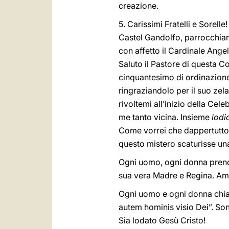
creazione.
5. Carissimi Fratelli e Sorelle
Castel Gandolfo, parrocchian
con affetto il Cardinale Ang
Saluto il Pastore di questa Co
cinquantesimo di ordinazione s
ringraziandolo per il suo zel
rivoltemi all’inizio della Cele
me tanto vicina. Insieme
lodi
Come vorrei che dappertutto 
questo mistero scaturisse una
Ogni uomo, ogni donna prenda
sua vera Madre e Regina. Am
Ogni uomo e ogni donna chiam
autem hominis visio Dei”. So
Sia lodato Gesù Cristo!