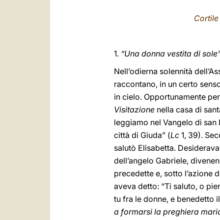
Cortile
1.
“Una donna vestita di sole
Nell’odierna solennità dell’As
raccontano, in un certo senso
in cielo. Opportunamente perci
Visitazione
nella casa di san
leggiamo nel Vangelo di san L
città di Giuda” (
Lc
1, 39). Sec
salutò Elisabetta. Desiderav
dell’angelo Gabriele, divenend
precedette e, sotto l’azione 
aveva detto: “Ti saluto, o pien
tu fra le donne, e benedetto i
a formarsi la preghiera maria