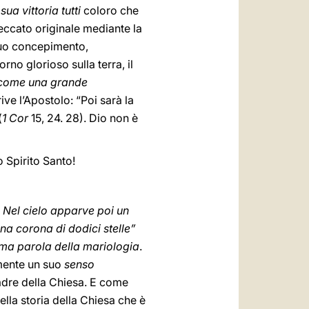
ua vittoria tutti
coloro che
peccato originale mediante la
 suo concepimento,
rno glorioso sulla terra, il
e come una grande
ve l’Apostolo: “Poi sarà la
(
1 Cor
15, 24. 28). Dio non è
o Spirito Santo!
.
Nel cielo apparve poi un
na corona di dodici stelle”
tima parola della mariologia
.
mente un suo
senso
adre della Chiesa. E come
ella storia della Chiesa che è