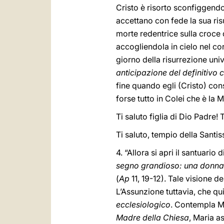
Cristo è risorto sconfiggendo
accettano con fede la sua ri
morte redentrice sulla croce
accogliendola in cielo nel corp
giorno della risurrezione univ
anticipazione del definitivo
fine quando egli (Cristo) conse
forse tutto in Colei che è l
Ti saluto figlia di Dio Padre! 
Ti saluto, tempio della Santis
4. “Allora si apri il santuario 
segno grandioso: una donna ve
(
Ap
11, 19-12). Tale visione 
L’Assunzione tuttavia, che 
ecclesiologico
. Contempla Ma
Madre della Chiesa
, Maria a