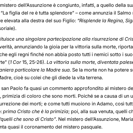
mistero dell’Assunzione è congiunto, infatti, a quello della
. “La figlia del re è tutta splendore” – come annunzia il Salmo
re elevata alla destra del suo Figlio:
“Risplende la Regina, Sig
oriale).
ituisce una singolare partecipazione alla risurrezione di Cri
verità, annunziando la gioia per la vittoria sulla morte, riport
 che egli regni finché non abbia posto tutti i nemici sotto i su
te” (
1 Cor
15, 25-26).
La vittoria sulla morte, diventata palese
maniera particolare la Madre sua.
Se la morte non ha potere su 
dre, cioè su colei che gli diede la vita terrena.
i san Paolo fa quasi un commento approfondito al mistero del
ti, primizia di coloro che sono morti. Poiché se a causa di u
rrezione dei morti; e come tutti muoiono in Adamo, così tutti 
e:
prima Cristo che è la primizia
; poi, alla sua venuta, quelli 
“quelli che sono di Cristo”
. Nel mistero dell’Assunzione, Maria
enta quasi il coronamento del mistero pasquale.