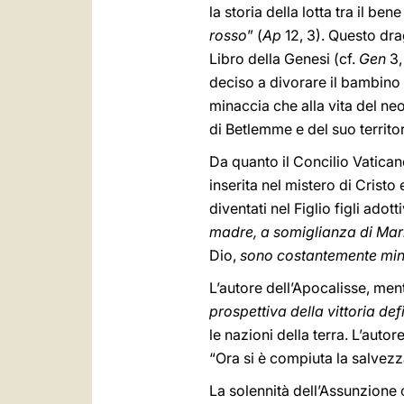
la storia della lotta tra il be
rosso
” (
Ap
12, 3). Questo dra
Libro della Genesi (cf.
Gen
3,
deciso a divorare il bambino
minaccia che alla vita del ne
di Betlemme e del suo territor
Da quanto il Concilio Vatican
inserita nel mistero di Cristo
diventati nel Figlio figli adot
madre, a somiglianza di Maria
Dio,
sono costantemente mina
L’autore dell’Apocalisse, ment
prospettiva della vittoria de
le nazioni della terra. L’auto
“Ora si è compiuta la salvezza
La solennità dell’Assunzione c