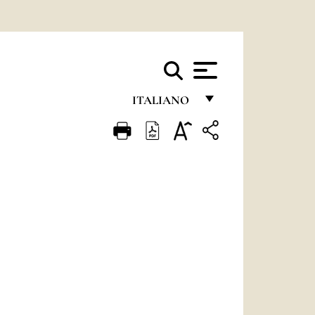
ITALIANO
FRANÇAIS
ENGLISH
ITALIANO
PORTUGUÊS
ESPAÑOL
DEUTSCH
POLSKI