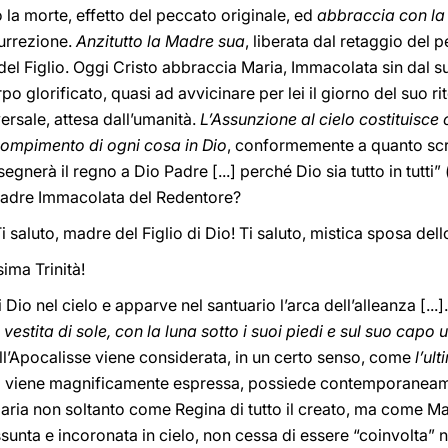
 la morte, effetto del peccato originale, ed
abbraccia con la s
surrezione.
Anzitutto la Madre sua
, liberata dal retaggio del 
 del Figlio. Oggi Cristo abbraccia Maria, Immacolata sin dal
o glorificato, quasi ad avvicinare per lei il giorno del suo rito
ersale, attesa dall’umanità.
L’Assunzione al cielo costituisc
 compimento di ogni cosa in Dio
, conformemente a quanto scri
gnerà il regno a Dio Padre [...] perché Dio sia tutto in tutti” 
a Madre Immacolata del Redentore?
Ti saluto, madre del Figlio di Dio! Ti saluto, mistica sposa dell
sima Trinità!
di Dio nel cielo e apparve nel santuario l’arca dell’alleanza [...]
stita di sole, con la luna sotto i suoi piedi e sul suo capo u
dell’Apocalisse viene considerata, in un certo senso, come
l’ul
qui viene magnificamente espressa, possiede contemporanea
ria non soltanto come Regina di tutto il creato, ma come M
ssunta e incoronata in cielo, non cessa di essere “coinvolta” n