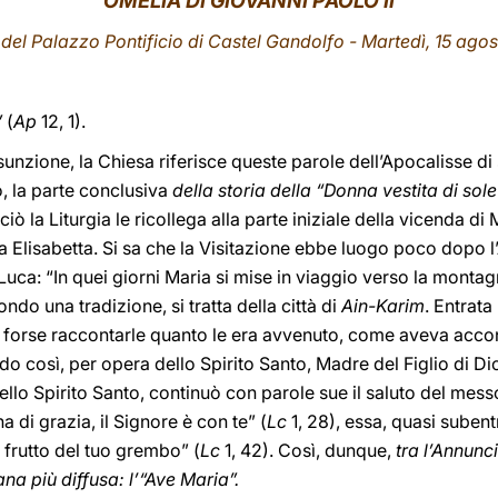
OMELIA DI GIOVANNI PAOLO II
 del Palazzo Pontificio di Castel Gandolfo - Martedì, 15 ago
”
(
Ap
12, 1).
sunzione, la Chiesa riferisce queste parole dell’Apocalisse di
, la parte conclusiva
della storia della “Donna vestita di sole
ò la Liturgia le ricollega alla parte iniziale della vicenda di 
ta Elisabetta. Si sa che la Visitazione ebbe luogo poco dopo
uca: “In quei giorni Maria si mise in viaggio verso la montag
ondo una tradizione, si tratta della città di
Ain-Karim
. Entrata
a forse raccontarle quanto le era avvenuto, come aveva accon
o così, per opera dello Spirito Santo, Madre del Figlio di Dio
dello Spirito Santo, continuò con parole sue il saluto del mes
a di grazia, il Signore è con te” (
Lc
1, 28), essa, quasi suben
l frutto del tuo grembo” (
Lc
1, 42). Così, dunque,
tra l’Annunc
na più diffusa: l’“Ave Maria”.