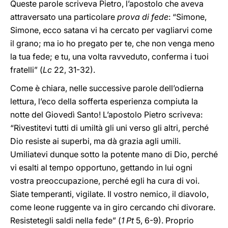
Queste parole scriveva Pietro, l’apostolo che aveva
attraversato una particolare
prova di fede
: “Simone,
Simone, ecco satana vi ha cercato per vagliarvi come
il grano; ma io ho pregato per te, che non venga meno
la tua fede; e tu, una volta ravveduto, conferma i tuoi
fratelli” (
Lc
22, 31-32).
Come è chiara, nelle successive parole dell’odierna
lettura, l’eco della sofferta esperienza compiuta la
notte del Giovedì Santo! L’apostolo Pietro scriveva:
“Rivestitevi tutti di umiltà gli uni verso gli altri, perché
Dio resiste ai superbi, ma dà grazia agli umili.
Umiliatevi dunque sotto la potente mano di Dio, perché
vi esalti al tempo opportuno, gettando in lui ogni
vostra preoccupazione, perché egli ha cura di voi.
Siate temperanti, vigilate. Il vostro nemico, il diavolo,
come leone ruggente va in giro cercando chi divorare.
Resistetegli saldi nella fede” (
1 Pt
5, 6-9). Proprio