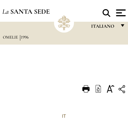
La
SANTA SEDE
ITALIANO
OMELIE
1996
FRANÇAIS
ENGLISH
ITALIANO
PORTUGUÊS
ESPAÑOL
DEUTSCH
POLSKI
العربيّة
IT
中文