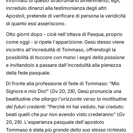
Informato di questo straordinario avvenimento, egli,
incredulo dinanzi alla testimonianza degli altri
Apostoli, pretende di verificare di persona la veridicità
di quanto essi asseriscono.
Otto giorni dopo - cioè nell'ottava di Pasqua, proprio
come oggi - si ripete l'apparizione: Gesù stesso viene
incontro all'incredulità di Tommaso, offrendogli la
possibilità di
toccare con mano i segni della passione
e invitandolo a passare dall'incredulità alla pienezza
della fede pasquale.
Di fronte alla professione di fede di Tommaso: "Mio
Signore e mio Dio!" (
Gv
20, 28), Gesù pronuncia una
beatitudine che
allarga l'orizzonte verso la moltitudine
dei futuri credenti
: "Perché mi hai veduto, hai creduto:
beati quelli che pur non avendo visto crederanno" (
Gv
20, 29). L'esperienza pasquale dell'apostolo
Tommaso è stata
più grande della sua stessa richiesta
.