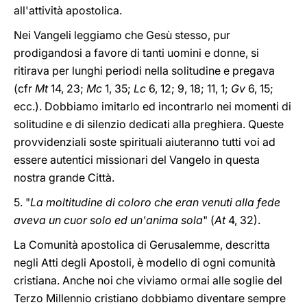
all'attività apostolica.
Nei Vangeli leggiamo che Gesù stesso, pur
prodigandosi a favore di tanti uomini e donne, si
ritirava per lunghi periodi nella solitudine e pregava
(cfr
Mt
14, 23;
Mc
1, 35;
Lc
6, 12; 9, 18; 11, 1;
Gv
6, 15;
ecc.). Dobbiamo imitarlo ed incontrarlo nei momenti di
solitudine e di silenzio dedicati alla preghiera. Queste
provvidenziali soste spirituali aiuteranno tutti voi ad
essere autentici missionari del Vangelo in questa
nostra grande Città.
5. "
La moltitudine di coloro che eran venuti alla fede
aveva un cuor solo ed un'anima sola
" (
At
4, 32).
La Comunità apostolica di Gerusalemme, descritta
negli Atti degli Apostoli, è modello di ogni comunità
cristiana. Anche noi che viviamo ormai alle soglie del
Terzo Millennio cristiano dobbiamo diventare sempre