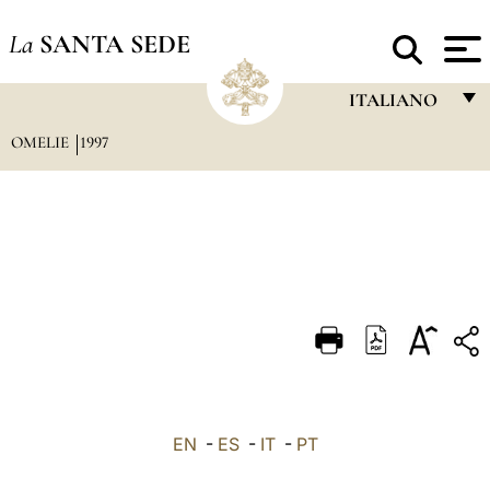
La
SANTA SEDE
ITALIANO
OMELIE
1997
FRANÇAIS
ENGLISH
ITALIANO
PORTUGUÊS
ESPAÑOL
DEUTSCH
POLSKI
العربيّة
EN
-
ES
-
IT
-
PT
中文