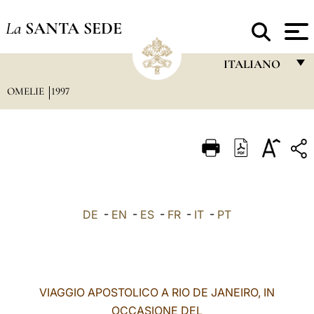
La
SANTA SEDE
ITALIANO
OMELIE
1997
FRANÇAIS
ENGLISH
ITALIANO
PORTUGUÊS
ESPAÑOL
DE
-
EN
-
ES
-
FR
-
IT
-
PT
DEUTSCH
POLSKI
العربيّة
VIAGGIO APOSTOLICO A RIO DE JANEIRO, IN
OCCASIONE DEL
中文