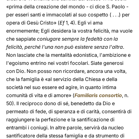
«prima della creazione del mondo - ci dice S. Paolo -
per esseri santi e immacolati al suo cospetto ( . . .) per
opera di Gesù Cristo» (
Ef
1, 4). Egli vi ama
enormemente; Egli desidera la vostra felicità, ma vuole
che sappiate
coniugare sempre la fedeltà con la
felicità, perché l'una non può esistere senza l'altra
.
Non lasciate che la mentalità edonistica, l'ambizione e
l'egoismo entrino nei vostri focolari. Siate generosi
con Dio. Non posso non ricordare, ancora una volta,
che la famiglia è «al servizio della Chiesa e della
società nel suo essere ed agire, in quanto intima
comunità di vita e di amore» (
Familiaris consortio
, n.
50). Il reciproco dono di sé, benedetto da Dio e
permeato di fede, di speranza e di carità, consentirà di
raggiungere la perfezione e la santificazione di
entrambi i coniugi. In altre parole, servirà da nucleo
santificatore della stessa famiglia e da strumento di