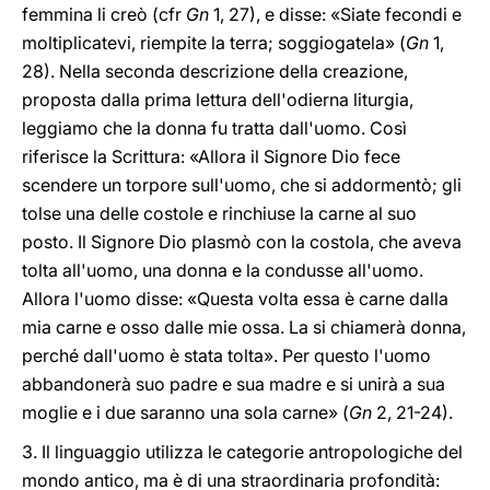
femmina li creò (cfr
Gn
1, 27), e disse: «Siate fecondi e
moltiplicatevi, riempite la terra; soggiogatela» (
Gn
1,
28). Nella seconda descrizione della creazione,
proposta dalla prima lettura dell'odierna liturgia,
leggiamo che la donna fu tratta dall'uomo. Così
riferisce la Scrittura: «Allora il Signore Dio fece
scendere un torpore sull'uomo, che si addormentò; gli
tolse una delle costole e rinchiuse la carne al suo
posto. Il Signore Dio plasmò con la costola, che aveva
tolta all'uomo, una donna e la condusse all'uomo.
Allora l'uomo disse: «Questa volta essa è carne dalla
mia carne e osso dalle mie ossa. La si chiamerà donna,
perché dall'uomo è stata tolta». Per questo l'uomo
abbandonerà suo padre e sua madre e si unirà a sua
moglie e i due saranno una sola carne» (
Gn
2, 21-24).
3. Il linguaggio utilizza le categorie antropologiche del
mondo antico, ma è di una straordinaria profondità: