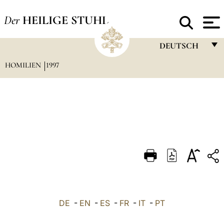
Der
HEILIGE STUHL
DEUTSCH
HOMILIEN
1997
FRANÇAIS
ENGLISH
ITALIANO
PORTUGUÊS
ESPAÑOL
DEUTSCH
POLSKI
العربيّة
DE
-
EN
-
ES
-
FR
-
IT
-
PT
中文