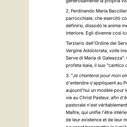
generosamente la propria vit
2. Ferdinando Maria Baccilieri
parrocchiale, che esercitò c
definirsi, dissodò le anime 
interiore. Egli divenne così 
Terziario dell'Ordine dei Ser
Vergine Addolorata, volle inse
Serve di Maria di Galeazza".
profeta Isaia, il suo "cantico
3. "
Je chanterai pour mon am
d'entendre s'appliquent au Pè
aujourd'hui un modèle pour le
vie au Christ Pasteur, afin d
pastorale n'est véritablement
Maître, qui unifie l'être intér
de leur existence et de leur m