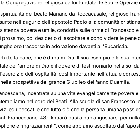
la Congregazione religiosa da lui fondata, le Suore Operaie 
la spiritualità del beato Mariano da Roccacasale, religioso fra
te nell'augurio dell'apostolo Paolo alla comunità cristiana d
 esistenza povera e umile, condotta sulle orme di Francesco e 
l prossimo, col desiderio di ascoltare e condividere le pene 
lunghe ore trascorse in adorazione davanti all'Eucaristia.
tutto la pace, che è dono di Dio. Il suo esempio e la sua inte
ale dell'amore di Dio e il dovere di testimoniarlo nella solidar
l'esercizio dell'ospitalità, così importante nell'attuale contes
 nella prospettiva del grande Giubileo dell'anno Duemila.
francescana, incentrata su una vita evangelicamente povera e
empliamo nel coro dei Beati. Alla scuola di san Francesco, e
vizi ed i peccati e che tutto ciò che la persona umana possied
onti Francescane, 48). Imparò così a non angustiarsi per null
ppliche e ringraziamenti", come abbiamo ascoltato dall'apos