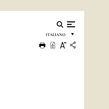
ITALIANO
FRANÇAIS
ENGLISH
ITALIANO
PORTUGUÊS
ESPAÑOL
DEUTSCH
POLSKI