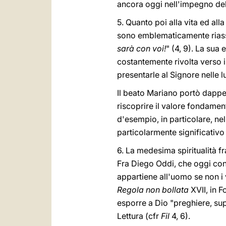
ancora oggi nell'impegno del
5. Quanto poi alla vita ed al
sono emblematicamente riassun
sarà con voi!
" (4, 9). La sua
costantemente rivolta verso i
presentarle al Signore nelle 
Il beato Mariano portò dapper
riscoprire il valore fondament
d'esempio, in particolare, nel
particolarmente significativo
6. La medesima spiritualità 
Fra Diego Oddi, che oggi cont
appartiene all'uomo se non i 
Regola non bollata
XVII, in F
esporre a Dio "preghiere, su
Lettura (cfr
Fil
4, 6).