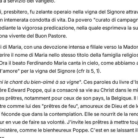
a a servizio del Vangelo.
, presbitero, fu zelante operaio nella vigna del Signore attra
on intemerata condotta di vita. Da povero "curato di campag
mediante la vigorosa predicazione, nella quale esprimeva la 
icona vivente del Buon Pastore.
vi di Maria, con una devozione intensa e filiale verso la Mad
rire il nome di Maria nello stesso titolo della famiglia religio
 Ora il beato Ferdinando Maria canta in cielo, come abbiamo 
 d'amore" per la vigna del Signore (cfr
Is
5, 1).
i le chant du bien-aimé à sa vigne
". Ces paroles du livre d'
re Edward Poppe, qui a consacré sa vie au Christ dans le min
s prêtres, notamment pour ceux de son pays, la Belgique. Il l
'être comme lui des "prêtres de feu", amoureux de Dieu et de le
 féconde que dans la contemplation. Elle se nourrit de la renc
ieur en vue de faire sa volonté. J'invite les prêtres à mettre to
inistère, comme le bienheureux Poppe. C'est en se laissant ill