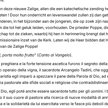
re.
an deze nieuwe Zalige, allen die een katechetische zending 
en ! Door hun onderricht en levenswandel zullen zij dan get
anderen, in het bijzonder aan de jongeren, die op zoek zijn n
n die tot het geluk leiden, voorhouden. De priester Poppe, d
ap tot de zieken, waarbij hij hen in herinnering brengt dat 
missionaire inzet van de Kerk. Laten wij de Heer bidden dat Hi
van de Zalige Poppe!
i, porta molto frutto
" (
Canto al Vangelo
).
i preghiera e la forte tensione ascetica furono il segreto della
o operaio della vigna, il sacerdote Arcangelo Tadini, che oggi
aristia egli imparò a spezzare il pane della Parola di Dio, ad e
 pastorale alle sfide sociali e religiose che contraddistinser
Dio, egli poté anche essere sacerdote tutto per gli uomini. I 
il suo cuore di pastore alla ricerca di nuove modalità di an
ita e la solidarietà da lui esercitata verso le fasce più deboli