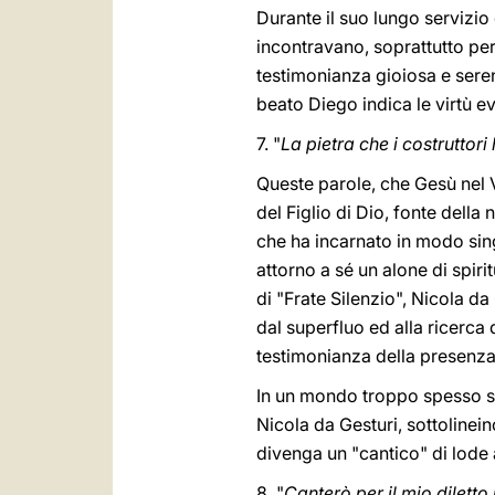
Durante il suo lungo servizio
incontravano, soprattutto per
testimonianza gioiosa e serena
beato Diego indica le virtù 
7. "
La pietra che i costruttor
Queste parole, che Gesù nel 
del Figlio di Dio, fonte della
che ha incarnato in modo sing
attorno a sé un alone di spiri
di "Frate Silenzio", Nicola d
dal superfluo ed alla ricerca 
testimonianza della presenz
In un mondo troppo spesso sa
Nicola da Gesturi, sottolinein
divenga un "cantico" di lode a 
8. "
Canterò per il mio diletto