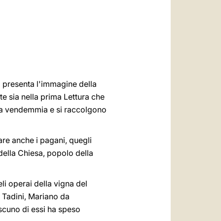
العربيّة
中文
LATINE
i presenta l'immagine della
e sia nella prima Lettura che
 la vendemmia e si raccolgono
are anche i pagani, quegli
e della Chiesa, popolo della
eli operai della vigna del
 Tadini, Mariano da
ascuno di essi ha speso