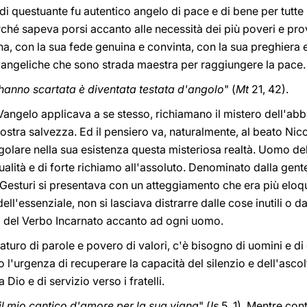
 di questuante fu autentico angelo di pace e di bene per tutte
ché sapeva porsi accanto alle necessità dei più poveri e prov
, con la sua fede genuina e convinta, con la sua preghiera ed 
evangeliche che sono strada maestra per raggiungere la pace.
i hanno scartata è diventata testata d'angolo
" (
Mt
21, 42).
Vangelo applicava a se stesso, richiamano il mistero dell'ab
 nostra salvezza. Ed il pensiero va, naturalmente, al beato Ni
olare nella sua esistenza questa misteriosa realtà. Uomo del
tualità e di forte richiamo all'assoluto. Denominato dalla gent
a Gesturi si presentava con un atteggiamento che era più eloqu
dell'essenziale, non si lasciava distrarre dalle cose inutili o
a del Verbo Incarnato accanto ad ogni uomo.
turo di parole e povero di valori, c'è bisogno di uomini e di
o l'urgenza di recuperare la capacità del silenzio e dell'ascolto
Dio e di servizio verso i fratelli.
 il mio cantico d'amore per la sua vigna
" (
Is
5, 1). Mentre con