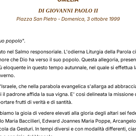
DI
GIOVANNI PAOLO II
Piazza San Pietro -
Domenica, 3 ottobre 1999
suo popolo
".
o nel Salmo responsoriale. L'odierna Liturgia della Parola c
ore che Dio ha verso il suo popolo. Questa allegoria, present
iù eloquente in questo tempo autunnale, nel quale si effettua
inverno.
'Israele, che nella parabola evangelica s'allarga ad abbracci
cui il padrone affida la sua vigna. E' così delineata la mission
tare frutti di verità e di santità.
amo la gioia di vedere elevati alla gloria degli altari sei fed
do Maria Baccilieri, Edward Joannes Maria Poppe, Arcangelo
la da Gesturi. In tempi diversi e con modalità differenti, ci