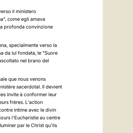
verso il ministero
na", come egli amava
sua profonda convinzione
onna, specialmente verso la
sa da lui fondata, le "Suore
ascoltato nel brano del
Isaïe que nous venons
istère sacerdotal. Il devient
es invite à conformer leur
urs frères. L'action
ontre intime avec le divin
ujours l'Eucharistie au centre
uminer par le Christ qu'ils