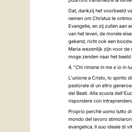
pourront transmettre la lumiè
Dat, dankzij het voorbeeld v
nemen om Christus te ontmoet
Evangelie, en zij zullen aan 
van het leven, de morele eise
gekend, richt ook een boodsch
Maria wezenlijk zijn voor de 
moge zenden naar het beeld 
4. "
Chi rimane in me e io in lu
L'unione a Cristo, lo spirito d
pastorale di un altro generos
dei Beati. Alla scuola dell'Euc
rispondere con intraprendenza
Proprio perché uomo tutto di 
mondo del lavoro stimolarono 
evangelica. Il suo ideale di v