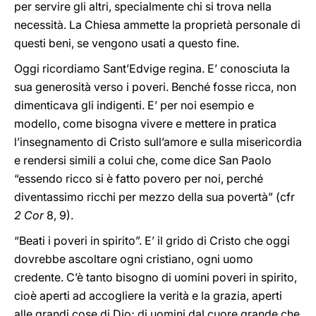
per servire gli altri, specialmente chi si trova nella
necessità. La Chiesa ammette la proprietà personale di
questi beni, se vengono usati a questo fine.
Oggi ricordiamo Sant’Edvige regina. E’ conosciuta la
sua generosità verso i poveri. Benché fosse ricca, non
dimenticava gli indigenti. E’ per noi esempio e
modello, come bisogna vivere e mettere in pratica
l’insegnamento di Cristo sull’amore e sulla misericordia
e rendersi simili a colui che, come dice San Paolo
“essendo ricco si è fatto povero per noi, perché
diventassimo ricchi per mezzo della sua povertà” (cfr
2 Cor
8, 9).
“Beati i poveri in spirito”. E’ il grido di Cristo che oggi
dovrebbe ascoltare ogni cristiano, ogni uomo
credente. C’è tanto bisogno di uomini poveri in spirito,
cioè aperti ad accogliere la verità e la grazia, aperti
alle grandi cose di Dio; di uomini dal cuore grande che