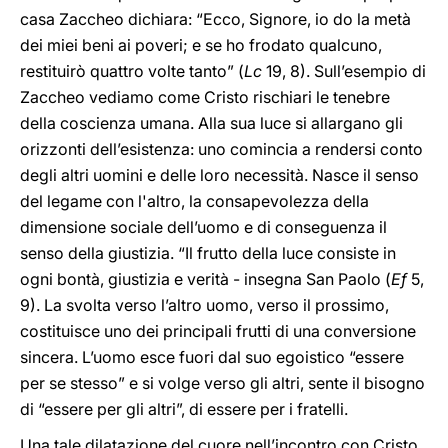
casa Zaccheo dichiara: “Ecco, Signore, io do la metà
dei miei beni ai poveri; e se ho frodato qualcuno,
restituirò quattro volte tanto” (
Lc
19, 8). Sull’esempio di
Zaccheo vediamo come Cristo rischiari le tenebre
della coscienza umana. Alla sua luce si allargano gli
orizzonti dell’esistenza: uno comincia a rendersi conto
degli altri uomini e delle loro necessità. Nasce il senso
del legame con l'altro, la consapevolezza della
dimensione sociale dell’uomo e di conseguenza il
senso della giustizia. “Il frutto della luce consiste in
ogni bontà, giustizia e verità - insegna San Paolo (
Ef
5,
9). La svolta verso l’altro uomo, verso il prossimo,
costituisce uno dei principali frutti di una conversione
sincera. L’uomo esce fuori dal suo egoistico “essere
per se stesso” e si volge verso gli altri, sente il bisogno
di “essere per gli altri”, di essere per i fratelli.
Una tale dilatazione del cuore nell’incontro con Cristo