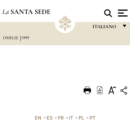
La
SANTA SEDE
ITALIANO
OMELIE
1999
FRANÇAIS
ENGLISH
ITALIANO
PORTUGUÊS
ESPAÑOL
DEUTSCH
POLSKI
العربيّة
EN
-
ES
-
FR
-
IT
-
PL
-
PT
中文