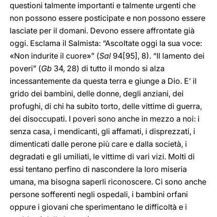
questioni talmente importanti e talmente urgenti che
non possono essere posticipate e non possono essere
lasciate per il domani. Devono essere affrontate già
oggi. Esclama il Salmista: “Ascoltate oggi la sua voce:
«Non indurite il cuore»” (
Sal
94[95], 8). “Il lamento dei
poveri” (
Gb
34, 28) di tutto il mondo si alza
incessantemente da questa terra e giunge a Dio. E’ il
grido dei bambini, delle donne, degli anziani, dei
profughi, di chi ha subito torto, delle vittime di guerra,
dei disoccupati. I poveri sono anche in mezzo a noi: i
senza casa, i mendicanti, gli affamati, i disprezzati, i
dimenticati dalle perone più care e dalla società, i
degradati e gli umiliati, le vittime di vari vizi. Molti di
essi tentano perfino di nascondere la loro miseria
umana, ma bisogna saperli riconoscere. Ci sono anche
persone sofferenti negli ospedali, i bambini orfani
oppure i giovani che sperimentano le difficoltà e i