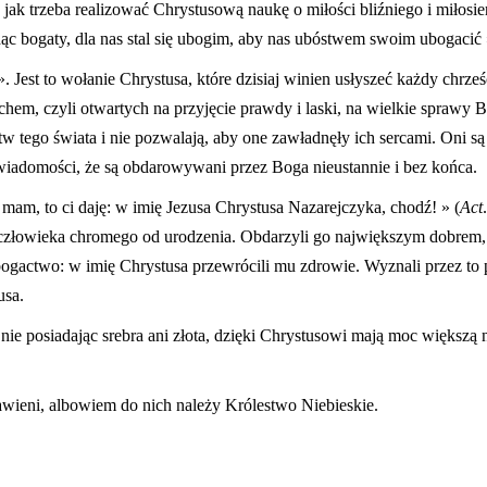
 jak trzeba realizować Chrystusową naukę o miłości bliźniego i miłosie
ąc bogaty, dla nas stal się ubogim, aby nas ubóstwem swoim ubogacić »
Jest to wołanie Chrystusa, które dzisiaj winien usłyszeć każdy chrześ
hem, czyli otwartych na przyjęcie prawdy i laski, na wielkie sprawy B
tw tego świata i nie pozwalają, aby one zawładnęły ich sercami. Oni s
wiadomości, że są obdarowywani przez Boga nieustannie i bez końca.
o mam, to ci daję: w imię Jezusa Chrystusa Nazarejczyka, chodź! » (
Act
ę człowieka chromego od urodzenia. Obdarzyli go największym dobrem
ogactwo: w imię Chrystusa przewrócili mu zdrowie. Wyznali przez to 
usa.
ie posiadając srebra ani złota, dzięki Chrystusowi mają moc większą n
ławieni, albowiem do nich należy Królestwo Niebieskie.