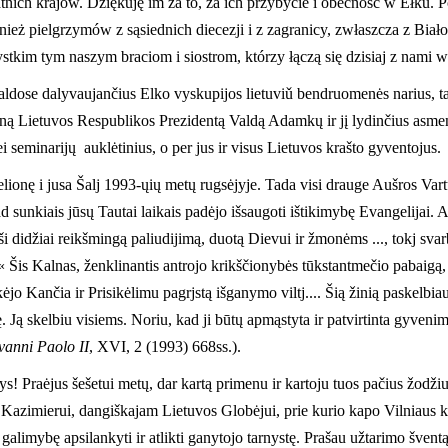
ratnich krajów. Dziękuję im za to, za ich przybycie i obecność w Ełk
ż pielgrzymów z sąsiednich diecezji i z zagranicy, zwłaszcza z Białor
stkim tym naszym braciom i siostrom, którzy łączą się dzisiaj z nami
maldose dalyvaujančius Elko vyskupijos lietuviǔ bendruomenės narius, t
oną Lietuvos Respublikos Prezidentą Valdą Adamkų ir jį lydinčius asme
i seminarijų auklėtinius, o per jus ir visus Lietuvos krašto gyventojus.
ionę i jusa Šalj 1993-ųių metų rugsėjyje. Tada visi drauge Aušros Var
d sunkiais jūsų Tautai laikais padėjo išsaugoti ištikimybę Evangelijai.
 didžiai reikšmingą paliudijimą, duotą Dievui ir žmonėms ..., tokj svarb
« Šis Kalnas, ženklinantis antrojo krikščionybės tūkstantmečio pabaigą, 
rkėjo Kančia ir Prisikėlimu pagrjstą išganymo viltj.... Šią žinią paskelbi
. Ją skelbiu visiems. Noriu, kad ji būtų apmąstyta ir patvirtinta gyvenim
vanni Paolo II
, XVI, 2 (1993) 668ss.).
rys! Praėjus šešetui metų, dar kartą primenu ir kartoju tuos pačius žod
Kazimierui, dangiškajam Lietuvos Globėjui, prie kurio kapo Vilniaus ka
alimybę apsilankyti ir atlikti ganytojo tarnystę. Prašau užtarimo švent