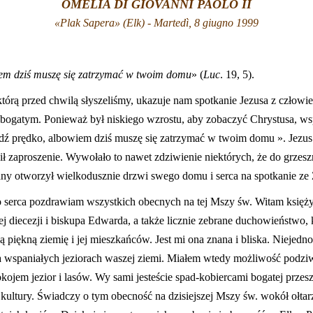
OMELIA DI GIOVANNI PAOLO II
«Plak Sapera»
(Elk) - Martedì, 8 giugno 1999
iem dziś muszę się zatrzymać w twoim domu
» (
Luc
. 19, 5).
którą przed chwilą słyszeliśmy, ukazuje nam spotkanie Jezusa z człow
bogatym. Ponieważ był niskiego wzrostu, aby zobaczyć Chrystusa, ws
jdź prędko, albowiem dziś muszę się zatrzymać w twoim domu ». Jezus 
ził zaproszenie. Wywołało to nawet zdziwienie niektórych, że do grzes
any otworzył wielkodusznie drzwi swego domu i serca na spotkanie ze
łego serca pozdrawiam wszystkich obecnych na tej Mszy św. Witam księ
ej diecezji i biskupa Edwarda, a także licznie zebrane duchowieństwo
piękną ziemię i jej mieszkańców. Jest mi ona znana i bliska. Niejedno
a wspaniałych jeziorach waszej ziemi. Miałem wtedy możliwość podzi
kojem jezior i lasów. Wy sami jesteście spad-kobiercami bogatej przeszł
e kultury. Świadczy o tym obecność na dzisiejszej Mszy św. wokół ołta