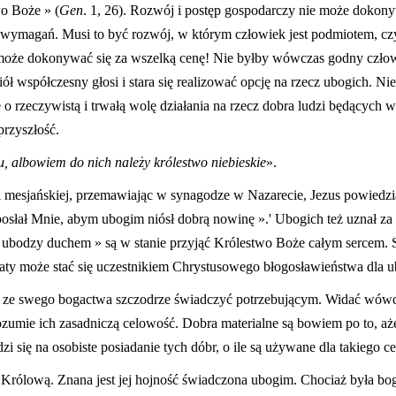
o Boże » (
Gen
. 1, 26). Rozwój i postęp gospodarczy nie może dokony
wymagań. Musi to być rozwój, w którym człowiek jest podmiotem, cz
 może dokonywać się za wszelką cenę! Nie byłby wówczas godny człowie
iół współczesny głosi i stara się realizować opcję na rzecz ubogich. Nie
le o rzeczywistą i trwałą wolę działania na rzecz dobra ludzi będących
przyszłość.
, albowiem do nich należy królestwo niebieskie
».
ci mesjańskiej, przemawiając w synagodze w Nazarecie, Jezus powiedz
posłał Mnie, abym ubogim niósł dobrą nowinę ».' Ubogich też uznał z
« ubodzy duchem » są w stanie przyjąć Królestwo Boże całym sercem.
gaty może stać się uczestnikiem Chrystusowego błogosławieństwa dla 
w ze swego bogactwa szczodrze świadczyć potrzebującym. Widać wówcz
ozumie ich zasadniczą celowość. Dobra materialne są bowiem po to, aż
i się na osobiste posiadanie tych dóbr, o ile są używane dla takiego ce
rólową. Znana jest jej hojność świadczona ubogim. Chociaż była bog