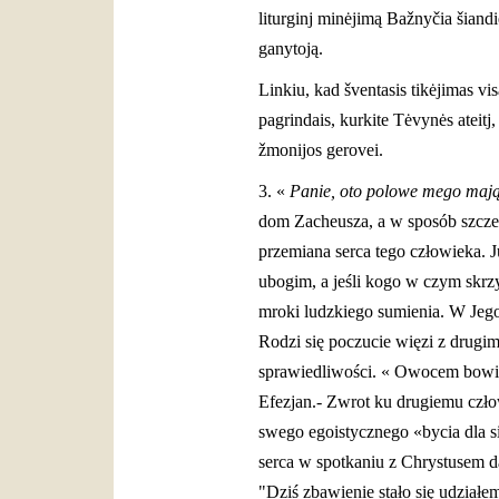
liturginj minėjimą Bažnyčia šiandi
ganytoją.
Linkiu, kad šventasis tikėjimas vi
pagrindais, kurkite Tėvynės ateitj
žmonijos gerovei.
3. «
Panie, oto polowe mego mają
dom Zacheusza, a w sposób szcze
przemiana serca tego człowieka. 
ubogim, a jeśli kogo w czym skr
mroki ludzkiego sumienia. W Jego ś
Rodzi się poczucie więzi z drug
sprawiedliwości. « Owocem bowiem
Efezjan.- Zwrot ku drugiemu czł
swego egoistycznego «bycia dla si
serca w spotkaniu z Chrystusem d
"Dziś zbawienie stało się udział