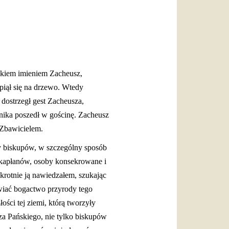
العربيّة
中文
LATINE
iekiem imieniem Zacheusz,
piął się na drzewo. Wtedy
dostrzegł gest Zacheusza,
znika poszedł w gościnę. Zacheusz
 Zbawicielem.
ży biskupów, w szczególny sposób
, kapłanów, osoby konsekrowane i
krotnie ją nawiedzałem, szukając
wiać bogactwo przyrody tego
ości tej ziemi, którą tworzyły
rza Pańskiego, nie tylko biskupów