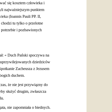
wać się kosztem człowieka i
yli najważniejszym punktem
ka (Ioannis Pauli PP. II,
 chodzi tu tylko o przelotne
 w potrzebie i pozbawionych
iał: « Duch Pański spoczywa na
a uprzywilejowanych dziedziców
 Spotkanie Zacheusza z Jezusem
ubogich duchem.
as, że nie jest przywiązny do
eby służyć drugim, zwłaszcza
lu.
ata, nie zapomniała o biednych.