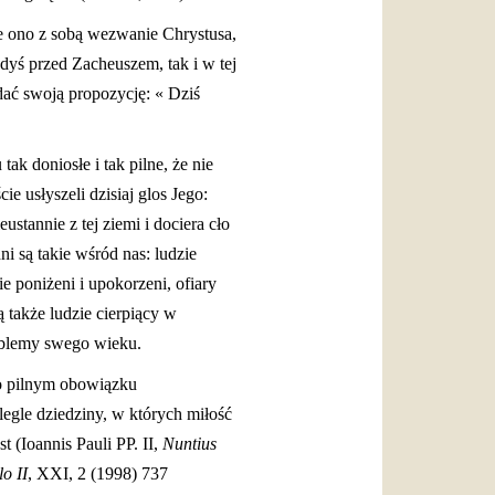
ie ono z sobą wezwanie Chrystusa,
gdyś przed Zacheuszem, tak i w tej
dać swoją propozycję: « Dziś
ak doniosłe i tak pilne, że nie
ie usłyszeli dzisiaj glos Jego:
ustannie z tej ziemi i dociera cło
i są takie wśród nas: ludzie
e poniżeni i upokorzeni, ofiary
 także ludzie cierpiący w
roblemy swego wieku.
 o pilnym obowiązku
legle dziedziny, w których miłość
 (Ioannis Pauli PP. II,
Nuntius
o II
, XXI, 2 (1998) 737