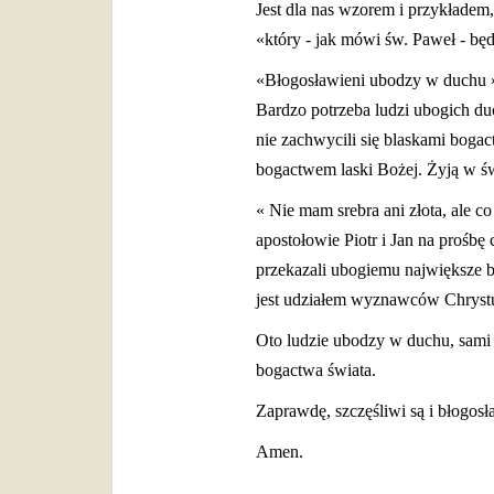
Jest dla nas wzorem i przykładem,
«który - jak mówi św. Paweł - będ
«Błogosławieni ubodzy w duchu ». 
Bardzo potrzeba ludzi ubogich duc
nie zachwycili się blaskami bogac
bogactwem laski Bożej. Żyją w ś
« Nie mam srebra ani złota, ale c
apostołowie Piotr i Jan na prośb
przekazali ubogiemu największe b
jest udziałem wyznawców Chryst
Oto ludzie ubodzy w duchu, sami n
bogactwa świata.
Zaprawdę, szczęśliwi są i błogos
Amen.