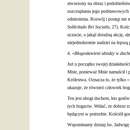
stworzony na obraz i podobieństw
uszczuplania jego podstawowych 
odniesienia. Rozwój i postęp nie
Sollicitudo Rei Socialis
, 27). Kośc
uczucie, o jakąś doraźną akcję, a
niejednokrotnie nadziei na lepszą 
4. «
Błogosławieni ubodzy w duchu
Już u początku swojej działalnoś
Mnie, ponieważ Mnie namaścił i 
Królestwa. Oznacza to, że tylko 
ukazuje, że również człowiek bo
Ten jest ubogi duchem, kto gotó
tych bogactw. Widać, że dobrze r
będącym w potrzebie. Kościół godz
Wspominamy dzisiaj św. Jadwigę K