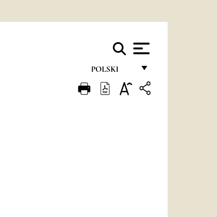
POLSKI
FRANÇAIS
ENGLISH
ITALIANO
PORTUGUÊS
ESPAÑOL
DEUTSCH
POLSKI