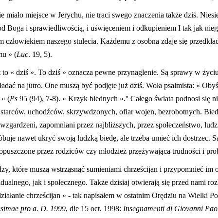
e miało miejsce w Jerychu, nie traci swego znaczenia także dziś. Nies
ą od Boga i sprawiedliwością, i uświęceniem i odkupieniem I tak jak nie
ym człowiekiem naszego stulecia. Każdemu z osobna zdaje się przedkła
u » (
Luc
. 19, 5).
t to « dziś ». To dziś » oznacza pewne przynaglenie. Są sprawy w życiu t
ładać na jutro. One muszą być podjęte już dziś. Woła psalmista: « Obyśc
 » (
Ps
95 (94), 7-8). « Krzyk biednych ».'' Całego świata podnosi się nie
t, starców, uchodźców, skrzywdzonych, ofiar wojen, bezrobotnych. Biedn
 wzgardzeni, zapomniani przez najbliższych, przez społeczeństwo, ludzi
buje nawet ukryć swoją ludzką biedę, ale trzeba umieć ich dostrzec. Są
bo opuszczone przez rodziców czy młodzież przeżywająca trudności i p
ędzy, które muszą wstrząsnąć sumieniami chrześcijan i przypomnieć im
ualnego, jak i społecznego. Także dzisiaj otwierają się przed nami roz
ałanie chrześcijan » - tak napisałem w ostatnim Orędziu na Wielki Post
simae pro a. D. 1999
, die 15 oct. 1998:
Insegnamenti di Giovanni Paol