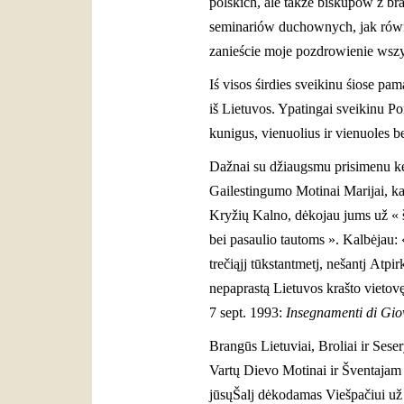
polskich, ale także biskupów z b
seminariów duchownych, jak równie
zanieście moje pozdrowienie wszy
Iś visos śirdies sveikinu śiose pa
iš Lietuvos. Ypatingai sveikinu P
kunigus, vienuolius ir vienuoles be
Dažnai su džiaugsmu prisimenu kel
Gailestingumo Motinai Marijai, ka
Kryžių Kalno, dėkojau jums už « ši
bei pasaulio tautoms ». Kalbėjau: 
trečiąjj tūkstantmetj, nešantj Atpi
nepaprastą Lietuvos krašto vietovę
7 sept. 1993:
Insegnamenti di Gio
Brangūs Lietuviai, Broliai ir Sese
Vartų Dievo Motinai ir Šventajam 
jūsųŠalj dėkodamas Viešpačiui už g