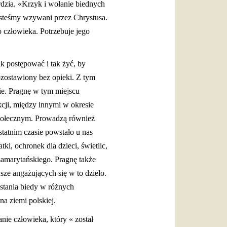
rdzia. «Krzyk i wołanie biednych
esteśmy wzywani przez Chrystusa.
 człowieka. Potrzebuje jego
ak postępować i tak żyć, by
pozostawiony bez opieki. Z tym
zie. Pragnę w tym miejscu
kcji, między innymi w okresie
połecznym. Prowadzą również
tatnim czasie powstało u nas
i, ochronek dla dzieci, świetlic,
 samarytańskiego. Pragnę także
sze angażujących się w to dzieło.
stania biedy w różnych
na ziemi polskiej.
ie człowieka, który « został