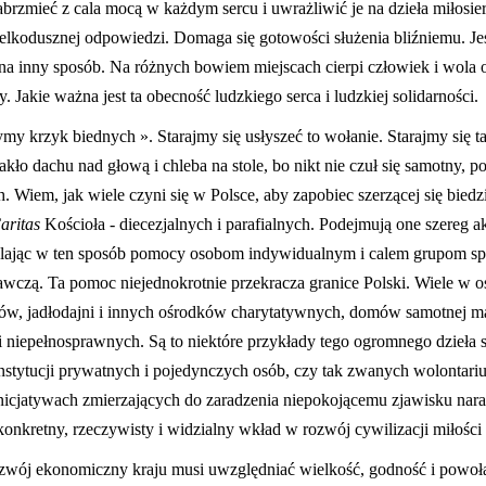
abrzmieć z cala mocą w każdym sercu i uwrażliwić je na dzieła miłosie
ielkodusznej odpowiedzi. Domaga się gotowości służenia bliźniemu. J
 inny sposób. Na różnych bowiem miejscach cierpi człowiek i wola o
 Jakie ważna jest ta obecność ludzkiego serca i ludzkiej solidarności.
my krzyk biednych ». Starajmy się usłyszeć to wołanie. Starajmy się t
kło dachu nad głową i chleba na stole, bo nikt nie czuł się samotny, 
 Wiem, jak wiele czyni się w Polsce, aby zapobiec szerzącej się bied
aritas
Kościoła - diecezjalnych i parafialnych. Podejmują one szereg a
ielając w ten sposób pomocy osobom indywidualnym i calem grupom s
wczą. Ta pomoc niejednokrotnie przekracza granice Polski. Wiele w os
ów, jadłodajni i innych ośrodków charytatywnych, domów samotnej matk
dzi niepełnosprawnych. Są to niektóre przykłady tego ogromnego dzieła
nstytucji prywatnych i pojedynczych osób, czy tak zwanych wolontariu
icjatywach zmierzających do zaradzenia niepokojącemu zjawisku nara
konkretny, rzeczywisty i widzialny wkład w rozwój cywilizacji miłości 
wój ekonomiczny kraju musi uwzględniać wielkość, godność i powołan