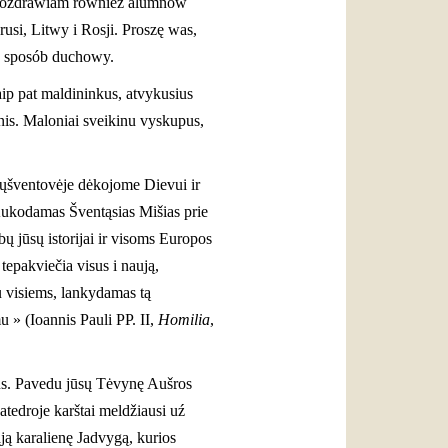
u. Pozdrawiam również alumnów
usi, Litwy i Rosji. Proszę was,
 w sposób duchowy.
aip pat maldininkus, atvykusius
nis. Maloniai sveikinu vyskupus,
tųšventovėje dėkojome Dievui ir
 Aukodamas Šventąsias Mišias prie
ų jūsų istorijai ir visoms Europos
tepakviečia visus i naują,
au visiems, lankydamas tą
u » (Ioannis Pauli PP. II,
Homilia
,
žius. Pavedu jūsų Tėvynę Aušros
tedroje karštai meldžiausi uź
ąją karalienę Jadvygą, kurios