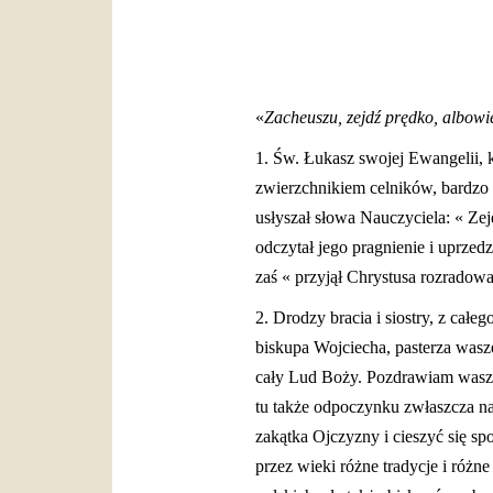
«
Zacheuszu, zejdź prędko, albow
1. Św. Łukasz swojej Ewangelii, 
zwierzchnikiem celników, bardzo 
usłyszał słowa Nauczyciela: « Ze
odczytał jego pragnienie i uprzed
zaś « przyjął Chrystusa rozradow
2. Drodzy bracia i siostry, z ca
biskupa Wojciecha, pasterza wasz
cały Lud Boży. Pozdrawiam waszą 
tu także odpoczynku zwłaszcza n
zakątka Ojczyzny i cieszyć się spo
przez wieki różne tradycje i różn