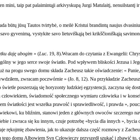
en mini, taip pat palaimintąji arkivyskupą Jurgi Matulaitj, nenuilstantj 
sada būtų jūsų Tautos tvirtybė, o meilė Kristui brandintų naujus dvasini
, savo gyvenimą, vystykite savo lietuviškąją bei krikščioniškąją savimo
tku daję ubogim
» (
Luc
. 19, 8).Wracam do czytania z Ewangelii: Chry
gólny w jego serce swoje światło. Pod wpływem bliskości Jezusa i Je
Już na progu swego domu składa Zacheusz takie oświadczenie: « Panie
zywdziłem, zwracam poczwórnie » (
Io
. 8, 12). Na przykładzie Zacheusz
wietle poszerzają się horyzonty ludzkiej egzystencji, zaczyna się dostr
im człowiekiem, świadomość społecznego wymiaru człowieka i w konse
 światłości jest wszelka prawość i sprawiedliwość, i prawda », pouc
owiekowi, ku bliźnim, stanowi jeden z głównych owoców szczerego n
ebie i zwraca się ku innym, czuje potrzebę «bycia dla innych », bycia 
aje rękojmię zbawienia, jak to ukazuje dalsza część rozmowy z Zacheu
em tego domu Albowiem Syn Człowieczy przyszedł szukać i zbawić to, c