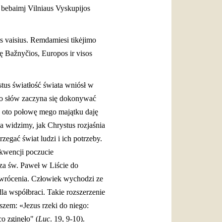
ir bebaimj Vilniaus Vyskupijos
us vaisius. Remdamiesi tikėjimo
nę Bažnyčios, Europos ir visos
stus światłość świata wniósł w
go słów zaczyna się dokonywać
, oto połowę mego majątku daję
a widzimy, jak Chrystus rozjaśnia
zegać świat ludzi i ich potrzeby.
kwencji poczucie
za św. Paweł w Liście do
awrócenia. Człowiek wychodzi ze
dla współbraci. Takie rozszerzenie
szem: «Jezus rzeki do niego:
o zginęło" (
Luc
. 19, 9-10).