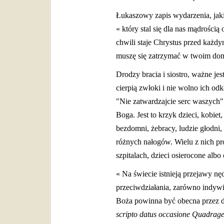
Łukaszowy zapis wydarzenia, jaki
« który stal się dla nas mądrości
chwili staje Chrystus przed każd
muszę się zatrzymać w twoim dom
Drodzy bracia i siostro, ważne jes
cierpią zwłoki i nie wolno ich odk
"Nie zatwardzajcie serc waszych"
Boga. Jest to krzyk dzieci, kobie
bezdomni, żebracy, ludzie głodni,
różnych nałogów. Wielu z nich pró
szpitalach, dzieci osierocone al
« Na świecie istnieją przejawy n
przeciwdziałania, zarówno indywid
Boża powinna być obecna przez dzi
scripto datus occasione Quadrage