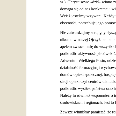
ss.). Chrystusowe «dziś» winno z
domaga się od nas konkretnej i w
Wciąż jesteśmy wzywani. Każdy na
obecności, potrzebuje jego pomocy.
Nie zatwardzajmy serc, gdy słyszy
nikomu w naszej Ojczyźnie nie bra
apelem zwracam się do wszystkich.
podkreślić aktywność placówek
C
Adwentu i Wielkiego Postu, udz
działalność formacyjną i wychowa
domów opieki społecznej, hospicj
stacji opieki czyi centrów dla lu
podkreślić wysiłek państwa oraz i
Należy tu również wspomnieć o in
środowiskach i regionach. Jest to 
Zawsze winniśmy pamiętać, że roz