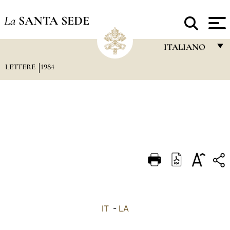
La
SANTA SEDE
ITALIANO
LETTERE
1984
FRANÇAIS
ENGLISH
ITALIANO
PORTUGUÊS
ESPAÑOL
DEUTSCH
POLSKI
العربيّة
IT
-
LA
中文