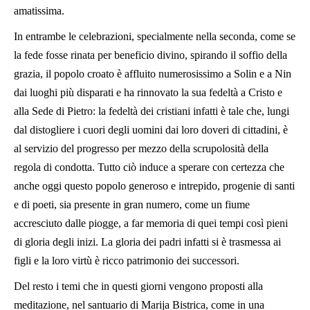
amatissima.
In entrambe le celebrazioni, specialmente nella seconda, come se
la fede fosse rinata per beneficio divino, spirando il soffio della
grazia, il popolo croato è affluito numerosissimo a Solin e a Nin
dai luoghi più disparati e ha rinnovato la sua fedeltà a Cristo e
alla Sede di Pietro: la fedeltà dei cristiani infatti è tale che, lungi
dal distogliere i cuori degli uomini dai loro doveri di cittadini, è
al servizio del progresso per mezzo della scrupolosità della
regola di condotta. Tutto ciò induce a sperare con certezza che
anche oggi questo popolo generoso e intrepido, progenie di santi
e di poeti, sia presente in gran numero, come un fiume
accresciuto dalle piogge, a far memoria di quei tempi così pieni
di gloria degli inizi. La gloria dei padri infatti si è trasmessa ai
figli e la loro virtù è ricco patrimonio dei successori.
Del resto i temi che in questi giorni vengono proposti alla
meditazione, nel santuario di Marija Bistrica, come in una