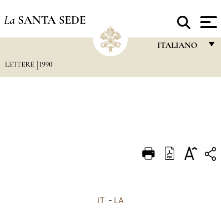
La
SANTA SEDE
ITALIANO
LETTERE
1990
FRANÇAIS
ENGLISH
ITALIANO
PORTUGUÊS
ESPAÑOL
DEUTSCH
POLSKI
العربيّة
IT
-
LA
中文