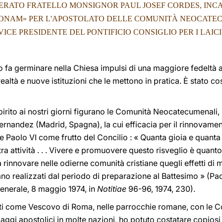
ERATO FRATELLO MONSIGNOR PAUL JOSEF CORDES, INC
ONAM» PER L'APOSTOLATO DELLE COMUNITÀ NEOCATE
VICE PRESIDENTE DEL PONTIFICIO CONSIGLIO PER I LAICI
o fa germinare nella Chiesa impulsi di una maggiore fedeltà 
ealtà e nuove istituzioni che le mettono in pratica. È stato co
pirito ai nostri giorni figurano le Comunità Neocatecumenali, 
ernandez (Madrid, Spagna), la cui efficacia per il rinnovament
 Paolo VI come frutto del Concilio : « Quanta gioia e quanta
ra attività . . . Vivere e promuovere questo risveglio è quant
 rinnovare nelle odierne comunità cristiane quegli effetti di
ano realizzati dal periodo di preparazione al Battesimo » (Pa
nerale, 8 maggio 1974, in
Notitiae
96-96, 1974, 230).
avuti come Vescovo di Roma, nelle parrocchie romane, con le
viaggi apostolici in molte nazioni, ho potuto costatare copiosi