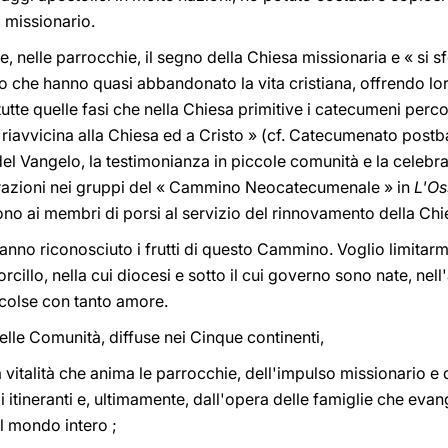
 missionario.
, nelle parrocchie, il segno della Chiesa missionaria e « si s
o che hanno quasi abbandonato la vita cristiana, offrendo loro
tte quelle fasi che nella Chiesa primitive i catecumeni perco
 riavvicina alla Chiesa ed a Cristo » (cf. Catecumenato postb
el Vangelo, la testimonianza in piccole comunità e la celebra
ebrazioni nei gruppi del « Cammino Neocatecumenale » in
L'O
o ai membri di porsi al servizio del rinnovamento della Chi
 hanno riconosciuto i frutti di questo Cammino. Voglio limitarm
cillo, nella cui diocesi e sotto il cui governo sono nate, nel
colse con tanto amore.
elle Comunità, diffuse nei Cinque continenti,
italità che anima le parrocchie, dell'impulso missionario e d
itineranti e, ultimamente, dall'opera delle famiglie che eva
l mondo intero ;