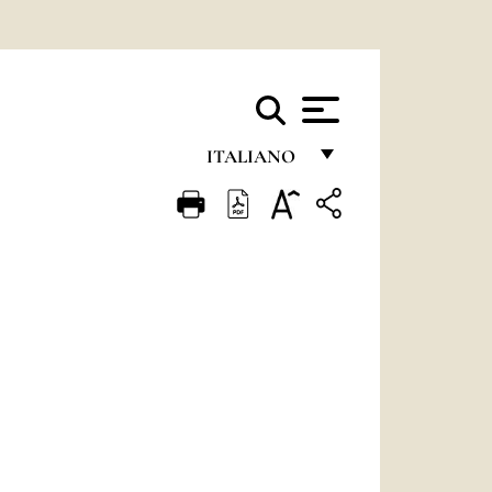
ITALIANO
FRANÇAIS
ENGLISH
ITALIANO
PORTUGUÊS
ESPAÑOL
DEUTSCH
POLSKI