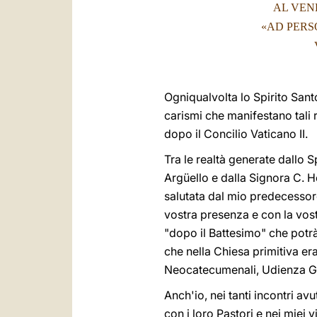
AL VEN
«AD PERS
Ogniqualvolta lo Spirito Sant
carismi che manifestano tali r
dopo il Concilio Vaticano II.
Tra le realtà generate dallo S
Argüello e dalla Signora C. H
salutata dal mio predecessore
vostra presenza e con la vost
"dopo il Battesimo" che potrà
che nella Chiesa primitiva er
Neocatecumenali, Udienza Ge
Anch'io, nei tanti incontri 
con i loro Pastori e nei miei 