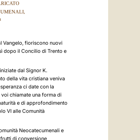
العربيّة
ARICATO
CUMENALI,
中文
¹
LATINE
al Vangelo, fioriscono nuovi
sì dopo il Concilio di Trento e
iniziate dal Signor K.
o della vita cristiana veniva
 speranza ci date con la
o voi chiamate una forma di
 maturità e di approfondimento
olo VI alle Comunità
 Comunità Neocatecumenali e
 frutti di conversione