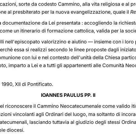
azioni, sorte da codesto Cammino, alla vita religiosa e al pre
ne al presbiterato per la nuova evangelizzazione, quale il
Re
documentazione da Lei presentata : accogliendo la richiesta 
 un itinerario di formazione cattolica, valida per la societ
elli nell'episcopato valorizzino e aiutino — insieme con i lor
ché essa si realizzi secondo le linee proposte dagli iniziatori
comunione con lui e nel contesto dell'unità della Chiesa partic
voto, imparto a Lei e a tutti gli appartenenti alle Comunità Ne
 1990, XII di Pontificato.
IOANNES PAULUS PP. II
nel riconoscere il Cammino Neocatecumenale come valido iti
azioni vincolanti agli Ordinari del luogo, ma soltanto di incor
ecumenali, lasciando tuttavia al giudizio degli stessi Ordina
ole diocesi.