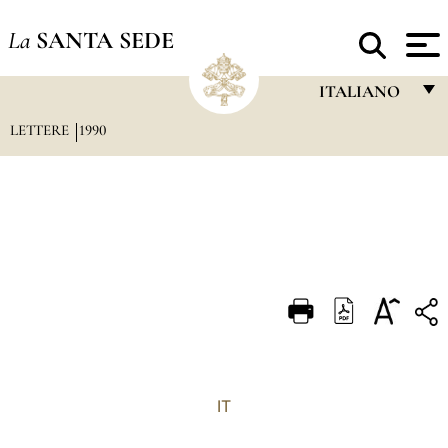
La
SANTA SEDE
ITALIANO
LETTERE
1990
FRANÇAIS
ENGLISH
ITALIANO
PORTUGUÊS
ESPAÑOL
DEUTSCH
POLSKI
العربيّة
IT
中文