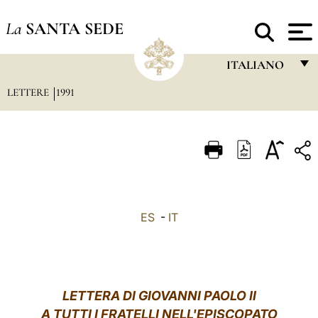
La
SANTA SEDE
ITALIANO
LETTERE
1991
FRANÇAIS
ENGLISH
ITALIANO
PORTUGUÊS
ESPAÑOL
ES
-
IT
DEUTSCH
POLSKI
العربيّة
LETTERA DI GIOVANNI PAOLO II
A TUTTI I FRATELLI NELL'EPISCOPATO
中文