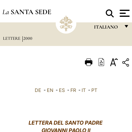
La
SANTA SEDE
ITALIANO
LETTERE
2000
FRANÇAIS
ENGLISH
ITALIANO
PORTUGUÊS
ESPAÑOL
DE
-
EN
-
ES
-
FR
-
IT
-
PT
DEUTSCH
POLSKI
العربيّة
LETTERA DEL SANTO PADRE
GIOVANNI PAOLO II
中文