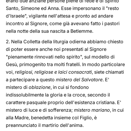
erano due anziane persone piene di fede e di Spirito
Santo, Simeone ed Anna. Esse impersonano il "resto
d'Israele", vigilante nell'attesa e pronto ad andare
incontro al Signore, come già avevano fatto i pastori
nella notte della sua nascita a Betlemme.
2. Nella Colletta della liturgia odierna abbiamo chiesto
di poter essere anche noi presentati al Signore
"pienamente rinnovati nello spirito", sul modello di
Gesù, primogenito tra molti fratelli. In modo particolare
voi,
religiosi, religiose e laici consacrati
, siete chiamati
a partecipare a questo
mistero del Salvatore
. E'
mistero di
oblazione
, in cui si fondono
indissolubilmente la gloria e la croce, secondo il
carattere pasquale proprio dell'esistenza cristiana. E'
mistero di luce e di sofferenza;
mistero mariano
, in cui
alla Madre, benedetta insieme col Figlio, è
preannunciato il martirio dell'anima.