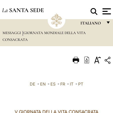
La
SANTA SEDE
ITALIANO
MESSAGGI
GIORNATA MONDIALE DELLA VITA
FRANÇAIS
CONSACRATA
ENGLISH
ITALIANO
PORTUGUÊS
ESPAÑOL
DEUTSCH
DE
-
EN
-
ES
-
FR
-
IT
-
PT
POLSKI
العربيّة
V GIORNATA DELLA VITA CONSACRATA
中文