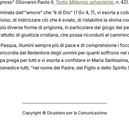
gnoso” (Giovanni Paolo II,
Tertio Millennio adveniente
, n. 42)
lluminata dall’“amore” che “è di Dio” (
1 Gv
4, 7), vi esorta a col
iso, di indirizzare ciò che è sviato, di ristabilire la divina con
lle più diverse forme di prigionia, in particolare dal giogo del
rattutto di giustizia cristiana, che possa ricondurli al cammin
Pasqua, illumini sempre più di pace e di comprensione i focolar
ericordia del Redentore degli uomini per quanti soffrono nel c
Papa prega per tutti e vi esorta a confidare in Maria Santissim
enedice tutti, “nel nome del Padre, del Figlio e dello Spirito
Copyright © Dicastero per la Comunicazione