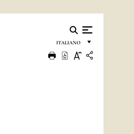
ITALIANO
FRANÇAIS
ENGLISH
ITALIANO
PORTUGUÊS
ESPAÑOL
DEUTSCH
POLSKI