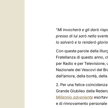
“
Mi invocherà e gli darò risp
presso di lui sarò nella svent
lo salverò e lo renderò glori
Con queste parole della litu
Fratellanza di questo anno, c
per Radio e per Televisione, 
Nazionale dei Vescovi del Bras
dell’amore, della bontà, della g
2. Per una felice coincidenza 
Grande Giubileo della Redenz
Millennio adveniente
esortava
e di rinnovamento personale i