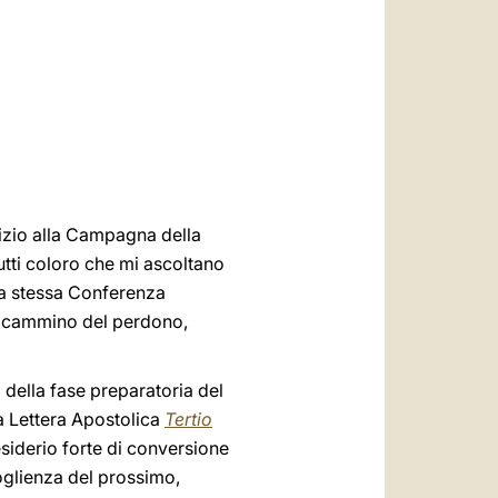
العربيّة
中文
LATINE
izio alla Campagna della
utti coloro che mi ascoltano
 la stessa Conferenza
nel cammino del perdono,
o della fase preparatoria del
a Lettera Apostolica
Tertio
esiderio forte di conversione
oglienza del prossimo,