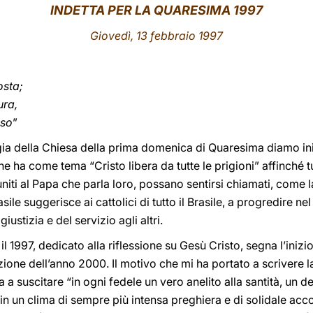
INDETTA PER LA QUARESIMA 1997
Giovedì, 13 febbraio 1997
osta;
ura,
oso
”
rgia della Chiesa della prima domenica di Quaresima diamo in
he ha come tema “Cristo libera da tutte le prigioni” affinché t
uniti al Papa che parla loro, possano sentirsi chiamati, come
ile suggerisce ai cattolici di tutto il Brasile, a progredire 
iustizia e del servizio agli altri.
il 1997, dedicato alla riflessione su Gesù Cristo, segna l’inizi
ione dell’anno 2000. Il motivo che mi ha portato a scrivere l
 a suscitare “in ogni fedele un vero anelito alla santità, un d
n un clima di sempre più intensa preghiera e di solidale acc