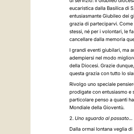
di servizio: il Giubileo dioc
eucaristica dalla Basilica di 
entusiasmante Giubileo dei g
grazia di parteciparvi. Come 
stessi, né per i volontari, le
cancellare dalla memoria ques
I grandi eventi giubilari, m
adempiersi nel modo migliore p
della Diocesi. Grazie dunque,
questa grazia con tutto lo sla
Rivolgo uno speciale pensiero 
prodigate con entusiasmo e sacr
particolare penso a quanti h
Mondiale della Gioventù.
2.
Uno sguardo al passato...
Dalla ormai lontana veglia di