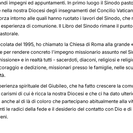
andi impegni ed appuntamenti. In primo luogo il Sinodo pastor
nella nostra Diocesi degli insegnamenti del Concilio Vaticano
orza intorno alle quali hanno ruotato i lavori del Sinodo, che
sperienza di comunione. Il Libro del Sinodo rimane il punto d
astorale.
acolata del 1995, ho chiamato la Chiesa di Roma alla grande «
e per rendere concreto l'impegno missionario assunto nel Sin
ssione» e in realtà tutti - sacerdoti, diaconi, religiosi e reli
e, coraggio e dedizione, missionari presso le famiglie, nelle sc
tà.
perienza spirituale del Giubileo, che ha fatto crescere la com
e i carismi di cui è ricca la nostra Diocesi e che ci ha dato ul
, anche al di là di coloro che partecipano abitualmente alla v
nti le radici della fede e il desiderio del contatto con Dio e di
eni.