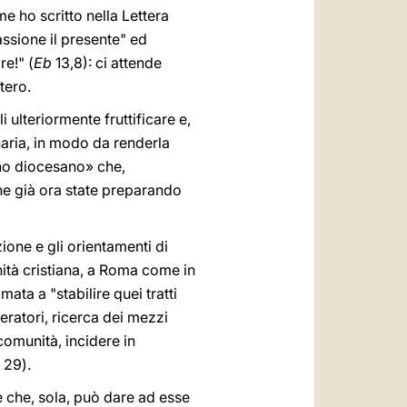
e ho scritto nella Lettera
assione il presente" ed
re!" (
Eb
13,8): ci attende
tero.
i ulteriormente fruttificare e,
inaria, in modo da renderla
no diocesano» che,
he già ora state preparando
ione e gli orientamenti di
nità cristiana, a Roma come in
ata a "stabilire quei tratti
eratori, ricerca dei mezzi
comunità, incidere in
 29).
e che, sola, può dare ad esse