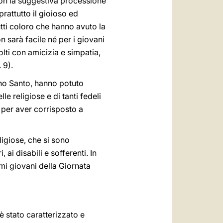
con la suggestiva processione
prattutto il gioioso ed
tti coloro che hanno avuto la
on sarà facile né per i giovani
olti con amicizia e simpatia,
 9).
nno Santo, hanno potuto
e religiose e di tanti fedeli
 per aver corrisposto a
ligiose, che si sono
 ai disabili e sofferenti. In
mi giovani della Giornata
è stato caratterizzato e