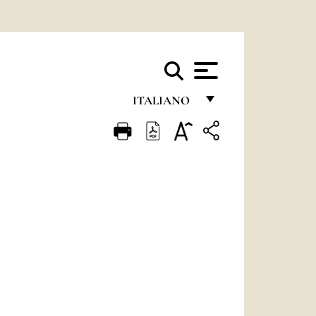
ITALIANO
FRANÇAIS
ENGLISH
ITALIANO
PORTUGUÊS
ESPAÑOL
DEUTSCH
POLSKI