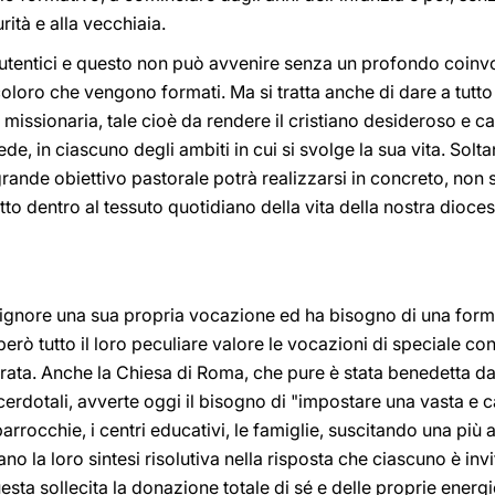
rità e alla vecchiaia.
i autentici e questo non può avvenire senza un profondo coin
oloro che vengono formati. Ma si tratta anche di dare a tutto
missionaria, tale cioè da rendere il cristiano desideroso e ca
de, in ciascuno degli ambiti in cui si svolge la sua vita. Solt
rande obiettivo pastorale potrà realizzarsi in concreto, non s
to dentro al tessuto quotidiano della vita della nostra diocesi
 Signore una sua propria vocazione ed ha bisogno di una for
ò tutto il loro peculiare valore le vocazioni di speciale con
rata. Anche la Chiesa di Roma, che pure è stata benedetta da 
erdotali, avverte oggi il bisogno di "impostare una vasta e ca
rrocchie, i centri educativi, le famiglie, suscitando una più at
ano la loro sintesi risolutiva nella risposta che ciascuno è inv
ta sollecita la donazione totale di sé e delle proprie energ