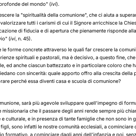
 profonde del mondo" (
ivi
).
crescere la "spiritualità della comunione", che ci aiuta a super
alorizzare tutti i carismi di cui il Signore arricchisce la Chi
icazione di fiducia e di apertura che pienamente risponde alla
io" (
ivi
, n. 45).
 le forme concrete attraverso le quali far crescere la comuni
rienze spirituali e pastorali, ma è decisivo, a questo fine, c
iale, ed anche ciascun battezzato e in particolare coloro che 
chiedano con sincerità: quale apporto offro alla crescita dell
are perché essa diventi casa e scuola di comunione?
omunione, sarà più agevole sviluppare quell'impegno di forma
missionaria che il passare degli anni rende sempre più chia
 e culturale, e in presenza di tante famiglie che non sono in 
figli, sono infatti le nostre comunità ecclesiali, a cominciare
ario formativo, a cominciare dagli anni dell'infanzia e poi, sen