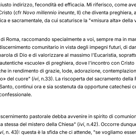
a giusto indirizzo, fecondità ed efficacia. Mi riferisco, come a
Cristo (cfr
Novo millennio ineunte
, II) che diventa preghiera, 
gica e sacramentale, da cui scaturisce la "«misura alta» della v
esa di Roma, raccomando specialmente a voi, sempre ma in man
iscernimento comunitario in vista degli impegni futuri, di da
 parola di Dio e di valorizzare al massimo l'Eucaristia, soprat
utentiche «scuole» di preghiera, dove l'incontro con Cristo 
he in rendimento di grazie, lode, adorazione, contemplazione,
o» del cuore" (
ivi
, n.33). La riscoperta del sacramento della
Santo, continui ora e sia sostenuta da opportune catechesi
 confessionale.
discernimento pastorale debba avvenire in spirito di comunion
a stessa del mistero della Chiesa" (
ivi
, n.42). Occorre dunque
vi
, n. 43): questa è la sfida che ci attende, "se vogliamo esse