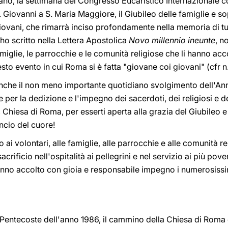
esano, la settimana del Congresso Eucaristico Internazionale 
S. Giovanni a S. Maria Maggiore, il Giubileo delle famiglie e so
iovani, che rimarrà inciso profondamente nella memoria di tu
ho scritto nella Lettera Apostolica
Novo millennio ineunte
, n
 famiglie, le parrocchie e le comunità religiose che li hanno acc
to evento in cui Roma si è fatta "giovane coi giovani" (cfr n.
a anche il non meno importante quotidiano svolgimento dell'A
er la dedizione e l'impegno dei sacerdoti, dei religiosi e dell
 Chiesa di Roma, per esserti aperta alla grazia del Giubileo e
ncio del cuore!
ai volontari, alle famiglie, alle parrocchie e alle comunità re
ificio nell'ospitalità ai pellegrini e nel servizio ai più poveri,
anno accolto con gioia e responsabile impegno i numerosissi
 Pentecoste dell'anno 1986, il cammino della Chiesa di Roma 