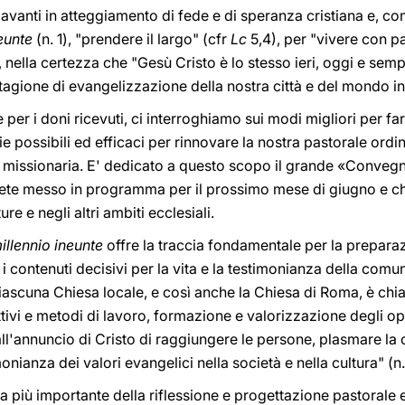
anti in atteggiamento di fede e di speranza cristiana e, com
neunte
(n. 1), "prendere il largo" (cfr
Lc
5,4), per "vivere con p
", nella certezza che "Gesù Cristo è lo stesso ieri, oggi e semp
tagione di evangelizzazione della nostra città e del mondo in
per i doni ricevuti, ci interroghiamo sui modi migliori per farl
ie possibili ed efficaci per rinnovare la nostra pastorale ord
 missionaria. E' dedicato a questo scopo il grande «Conveg
avete messo in programma per il prossimo mese di giugno e c
ure e negli altri ambiti ecclesiali.
llennio ineunte
offre la traccia fondamentale per la preparaz
contenuti decisivi per la vita e la testimonianza della comu
iascuna Chiesa locale, e così anche la Chiesa di Roma, è chiam
ivi e metodi di lavoro, formazione e valorizzazione degli op
l'annuncio di Cristo di raggiungere le persone, plasmare la 
nianza dei valori evangelici nella società e nella cultura" (n.
 più importante della riflessione e progettazione pastorale 