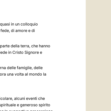
العربيّة
中文
LATINE
quasi in un colloquio
 fede, di amore e di
parte della terra, che hanno
fede in Cristo Signore e
rna delle famiglie, delle
cora una volta al mondo la
icolare, alcuni eventi che
spirituale e generoso spirito