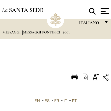
La
SANTA SEDE
ITALIANO
MESSAGGI
MESSAGGI PONTIFICI
2001
FRANÇAIS
ENGLISH
ITALIANO
PORTUGUÊS
ESPAÑOL
DEUTSCH
POLSKI
العربيّة
EN
-
ES
-
FR
-
IT
-
PT
中文