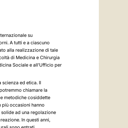
العربيّة
中文
LATINE
internazionale su
orni. A tutti e a ciascuno
o alla realizzazione di tale
acoltà di Medicina e Chirurgia
dicina Sociale e all’Ufficio per
 scienza ed etica. Il
e potremmo chiamare la
lle metodiche cosiddette
 in più occasioni hanno
iù solide ad una regolazione
reazione. In questi anni,
rali sono entrati