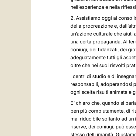
nell’esperienza e nella rifles
2. Assistiamo oggi al consolid
della procreazione e, dall’alt
un’azione culturale che aiuti
una certa propaganda. Al tem
coniugi, dei fidanzati, dei gi
adeguatamente tutti gli aspett
oltre che nei suoi risvolti prati
I centri di studio e di insegn
responsabili, adoperandosi pe
ogni scelta risulti animata e 
E’ chiaro che, quando si parla 
ben più compiutamente, di risp
mai riducibile soltanto ad un
riserve, dei coniugi, può esse
stesso dell’umanità. Giustame