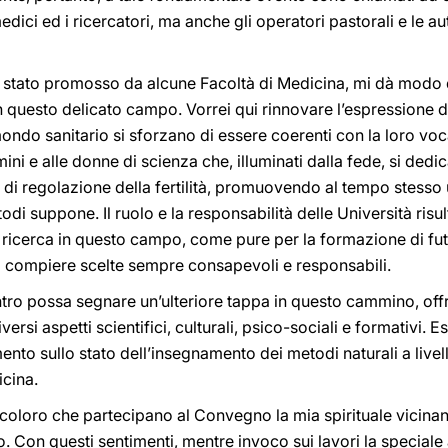
ici ed i ricercatori, ma anche gli operatori pastorali e le auto
ia stato promosso da alcune Facoltà di Medicina, mi dà modo 
 in questo delicato campo. Vorrei qui rinnovare l’espressione 
ndo sanitario si sforzano di essere coerenti con la loro vocaz
ini e alle donne di scienza che, illuminati dalla fede, si dedic
i di regolazione della fertilità, promuovendo al tempo stesso
todi suppone. Il ruolo e la responsabilità delle Università risu
icerca in questo campo, come pure per la formazione di futur
 a compiere scelte sempre consapevoli e responsabili.
ntro possa segnare un’ulteriore tappa in questo cammino, o
ersi aspetti scientifici, culturali, psico-sociali e formativi. 
ento sullo stato dell’insegnamento dei metodi naturali a livel
icina.
i coloro che partecipano al Convegno la mia spirituale vicin
o. Con questi sentimenti, mentre invoco sui lavori la speciale