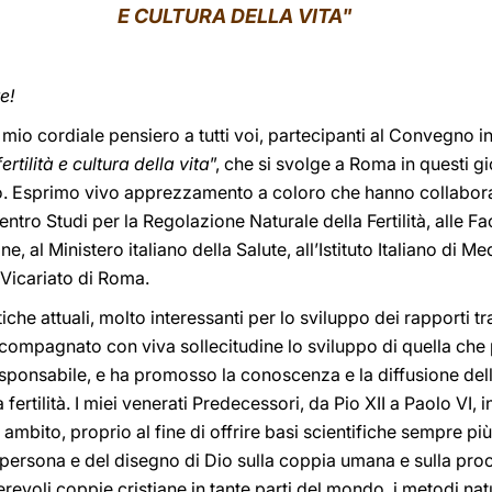
E CULTURA DELLA VITA"
e!
il mio cordiale pensiero a tutti voi, partecipanti al Convegno 
rtilità e cultura della vita
”, che si svolge a Roma in questi gi
to. Esprimo vivo apprezzamento a coloro che hanno collaborat
Centro Studi per la Regolazione Naturale della Fertilità, alle F
, al Ministero italiano della Salute, all’Istituto Italiano di Me
 Vicariato di Roma.
che attuali, molto interessanti per lo sviluppo dei rapporti tra
compagnato con viva sollecitudine lo sviluppo di quella ch
esponsabile, e ha promosso la conoscenza e la diffusione de
 fertilità. I miei venerati Predecessori, da Pio XII a Paolo VI,
e ambito, proprio al fine di offrire basi scientifiche sempre p
a persona e del disegno di Dio sulla coppia umana e sulla proc
revoli coppie cristiane in tante parti del mondo, i metodi natu