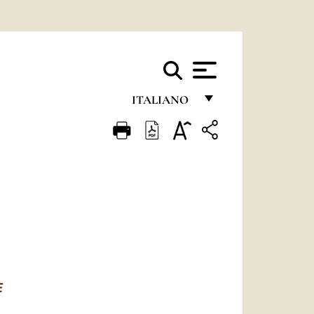
ITALIANO
FRANÇAIS
ENGLISH
ITALIANO
PORTUGUÊS
ESPAÑOL
DEUTSCH
E
POLSKI