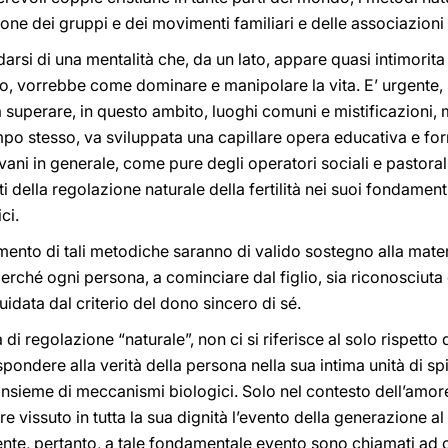
sione dei gruppi e dei movimenti familiari e delle associazioni 
arsi di una mentalità che, da un lato, appare quasi intimorita 
ro, vorrebbe come dominare e manipolare la vita. E’ urgente, p
 a superare, in questo ambito, luoghi comuni e mistificazioni,
po stesso, va sviluppata una capillare opera educativa e for
ovani in generale, come pure degli operatori sociali e pastorali
i della regolazione naturale della fertilità nei suoi fondament
ci.
amento di tali metodiche saranno di valido sostegno alla mater
rché ogni persona, a cominciare dal figlio, sia riconosciuta e
guidata dal criterio del dono sincero di sé.
di regolazione “naturale”, non ci si riferisce al solo rispetto d
ondere alla verità della persona nella sua intima unità di spi
 insieme di meccanismi biologici. Solo nel contesto dell’amor
re vissuto in tutta la sua dignità l’evento della generazione al 
nte, pertanto, a tale fondamentale evento sono chiamati ad off