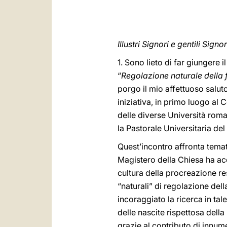
Illustri Signori e gentili Signor
1. Sono lieto di far giungere 
“
Regolazione naturale della fe
porgo il mio affettuoso salu
iniziativa, in primo luogo al 
delle diverse Università romane
la Pastorale Universitaria del
Quest’incontro affronta temati
Magistero della Chiesa ha ac
cultura della procreazione r
“naturali” di regolazione della
incoraggiato la ricerca in tal
delle nascite rispettosa dell
grazie al contributo di innume