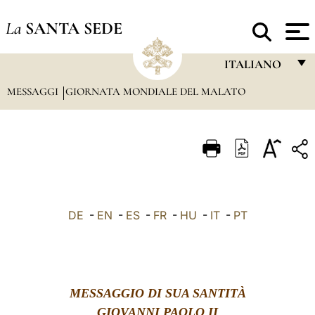
La
SANTA SEDE
ITALIANO
MESSAGGI
GIORNATA MONDIALE DEL MALATO
FRANÇAIS
ENGLISH
ITALIANO
PORTUGUÊS
ESPAÑOL
DE
-
EN
-
ES
-
FR
-
HU
-
IT
-
PT
DEUTSCH
POLSKI
العربيّة
MESSAGGIO DI SUA SANTITÀ
中文
GIOVANNI PAOLO II