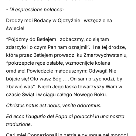
- Di espressione polacca:
Drodzy moi Rodacy w Ojczyźnie i wszędzie na
świecie!
“Pójdźmy do Betlejem i zobaczmy, co się tam
zdarzyło i o czym Pan nam oznajmił”. I na tej drodze,
która przez Betlejem prowadzi ku Zmartwychwstaniu,
“pokrzepcie ręce osłabłe, wzmocnijcie kolana
omdlałe! Powiedzcie małodusznym: Odwagi! Nie
bójcie się! Oto wasz Bóg . . . On sam przychodzi, by
zbawić was”. Niech Jego łaska towarzyszy Wam w
czasie Świąt i w ciągu całego Nowego Roku.
Christus natus est nobis, venite adoremus.
Ed ecco l’augurio del Papa ai polacchi in una nostra
traduzione.
Cari miei Connazionali in patria e ovunque nel mondo!