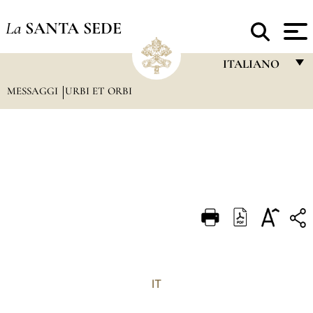
La
SANTA SEDE
ITALIANO
MESSAGGI
URBI ET ORBI
FRANÇAIS
ENGLISH
ITALIANO
PORTUGUÊS
ESPAÑOL
DEUTSCH
POLSKI
العربيّة
IT
中文