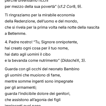
perché diventiamo ricchi
per mezzo della sua povertà” (cf.
2 Cor
8, 9).
Ti ringraziamo per la mirabile economia
della Redenzione, dell’uomo e del mondo,
che si rivela per la prima volta nella notte della nascita
a Betlemme.
4. Padre nostro! “Tu, Signore onnipotente,
hai creato ogni cosa per il tuo nome,
hai dato agli uomini il cibo
e la bevanda come nutrimento” (
Didaché
X, 3).
Guarda con gli occhi del neonato Bambino
gli uomini che muoiono di fame,
mentre somme ingenti sono impegnate
per gli armamenti;
guarda l’indicibile dolore dei genitori,
che assistono all’agonia dei figli
imploranti quel pane