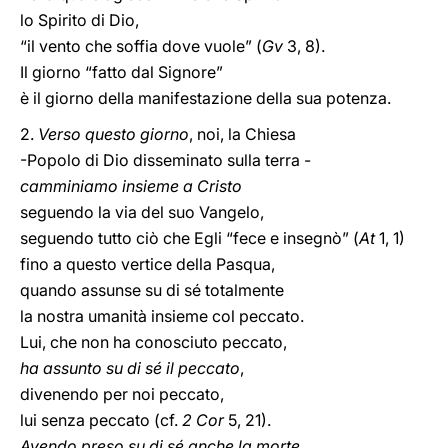
lo Spirito di Dio,
“il vento che soffia dove vuole” (
Gv
3, 8).
Il giorno “fatto dal Signore”
è il giorno della manifestazione della sua potenza.
2.
Verso questo giorno
, noi, la Chiesa
-Popolo di Dio disseminato sulla terra -
camminiamo insieme a Cristo
seguendo la via del suo Vangelo,
seguendo tutto ciò che Egli “fece e insegnò” (
At
1, 1)
fino a questo vertice della Pasqua,
quando assunse su di sé totalmente
la nostra umanità insieme col peccato.
Lui, che non ha conosciuto peccato,
ha assunto su di sé il peccato
,
divenendo per noi peccato,
lui senza peccato (cf.
2 Cor
5, 21).
Avendo preso su di sé anche la morte
,