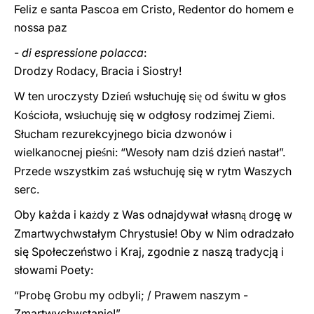
Feliz e santa Pascoa em Cristo, Redentor do homem e
nossa paz
-
di espressione polacca
:
Drodzy Rodacy, Bracia i Siostry!
W ten uroczysty Dzie
wsłuchuję si
od świtu w głos
ń
ę
Kościoła, ws
uchuję się w odgłosy rodzimej Ziemi.
ł
Słucham rezurekcyjnego bicia dzwonów i
wielkanocnej pie
ni: “Wesoły nam dziś dzień nastał”.
ś
Przede wszystkim zaś wsłuchuję się w rytm Waszych
serc.
Oby każda i ka
dy z Was odnajdywał własn
drogę w
ż
ą
Zmartwychwstałym Chrystusie! Oby w Nim odradzało
się Społeczeństwo i Kraj, zgodnie z naszą tradycją i
słowami Poety:
“Probę Grobu my odbyli; / Prawem naszym -
Zmartwychwstanie!”.