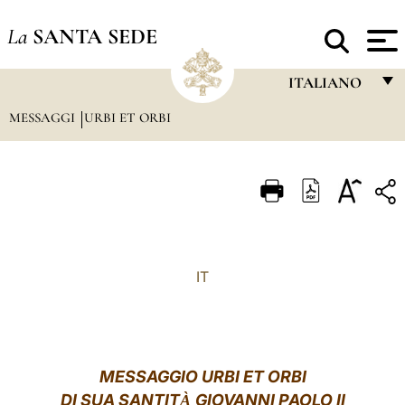
La
SANTA SEDE
ITALIANO
MESSAGGI
URBI ET ORBI
FRANÇAIS
ENGLISH
ITALIANO
PORTUGUÊS
ESPAÑOL
IT
DEUTSCH
POLSKI
العربيّة
MESSAGGIO URBI ET ORBI
DI SUA SANTIT
GIOVANNI PAOLO II
À
中文