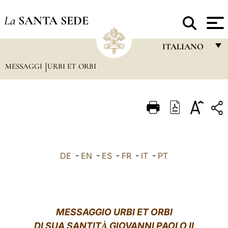
La
SANTA SEDE
ITALIANO
MESSAGGI
URBI ET ORBI
FRANÇAIS
ENGLISH
ITALIANO
PORTUGUÊS
ESPAÑOL
DE
-
EN
-
ES
-
FR
-
IT
-
PT
DEUTSCH
POLSKI
العربيّة
MESSAGGIO URBI ET ORBI
DI SUA SANTIT
GIOVANNI PAOLO II
中文
À