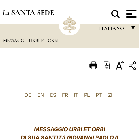
La
SANTA SEDE
ITALIANO
MESSAGGI
URBI ET ORBI
FRANÇAIS
ENGLISH
ITALIANO
PORTUGUÊS
ESPAÑOL
DE
-
EN
-
ES
-
FR
-
IT
-
PL
-
PT
-
ZH
DEUTSCH
POLSKI
العربيّة
MESSAGGIO URBI ET ORBI
DI SUA SANTIT
GIOVANNI PAOLO II
中文
À