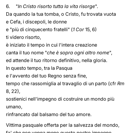
6. "
In Cristo risorto tutta la vita risorge
".
Da quando la tua tomba, o Cristo, fu trovata vuota
e Cefa, i discepoli, le donne
e "più di cinquecento fratelli" (
1 Cor
15, 6)
ti videro risorto,
è iniziato il tempo in cui l'intera creazione
canta il tuo nome "
che è sopra ogni altro nome
",
ed attende il tuo ritorno definitivo, nella gloria.
In questo tempo, tra la Pasqua
e l'avvento del tuo Regno senza fine,
tempo che rassomiglia al travaglio di un parto (cfr
Rm
8, 22),
sostienici nell'impegno di costruire un mondo più
umano,
rinfrancato dal balsamo del tuo amore.
Vittima pasquale offerta per la salvezza del mondo,
fa' che non venga meno questo nostro impegno,