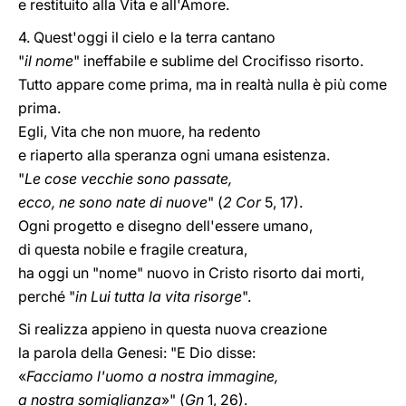
e restituito alla Vita e all'Amore.
4. Quest'oggi il cielo e la terra cantano
"
il nome
" ineffabile e sublime del Crocifisso risorto.
Tutto appare come prima, ma in realtà nulla è più come
prima.
Egli, Vita che non muore, ha redento
e riaperto alla speranza ogni umana esistenza.
"
Le cose vecchie sono passate,
ecco, ne sono nate di nuove
" (
2 Cor
5, 17).
Ogni progetto e disegno dell'essere umano,
di questa nobile e fragile creatura,
ha oggi un "nome" nuovo in Cristo risorto dai morti,
perché "
in Lui tutta la vita risorge
".
Si realizza appieno in questa nuova creazione
la parola della Genesi: "E Dio disse:
«
Facciamo l'uomo a nostra immagine,
a nostra somiglianza
»" (
Gn
1, 26).