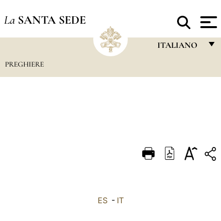
La
SANTA SEDE
ITALIANO
PREGHIERE
FRANÇAIS
ENGLISH
ITALIANO
PORTUGUÊS
ESPAÑOL
DEUTSCH
POLSKI
العربيّة
ES
-
IT
中文