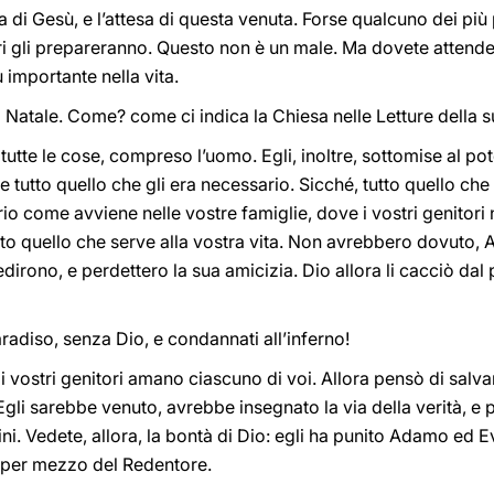
 di Gesù, e l’attesa di questa venuta. Forse qualcuno dei più p
ori gli prepareranno. Questo non è un male. Ma dovete attende
ù importante nella vita.
l Natale. Come? come ci indica la Chiesa nelle Letture della s
utte le cose, compreso l’uomo. Egli, inoltre, sottomise al pote
i, e tutto quello che gli era necessario. Sicché, tutto quello c
io come avviene nelle vostre famiglie, dove i vostri genitori n
to quello che serve alla vostra vita. Non avrebbero dovuto, 
dirono, e perdettero la sua amicizia. Dio allora li cacciò dal
aradiso, senza Dio, e condannati all’inferno!
i vostri genitori amano ciascuno di voi. Allora pensò di sal
 Egli sarebbe venuto, avrebbe insegnato la via della verità, e
ni. Vedete, allora, la bontà di Dio: egli ha punito Adamo ed E
 per mezzo del Redentore.