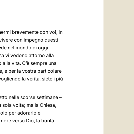
العربيّة
中文
LATINE
tenermi brevemente con voi, in
a vivere con impegno questi
 fede nel mondo di oggi.
asa vi vedono attorno alla
o alla vita. C’è sempre una
e, e per la vostra particolare
gliendo la verità, siete i più
etto nelle scorse settimane –
a sola volta; ma la Chiesa,
solo per adorarlo e
’amore verso Dio, la bontà