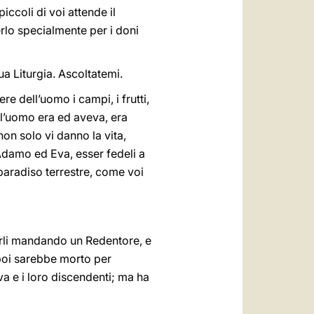
iccoli di voi attende il
rlo specialmente per i doni
ua Liturgia. Ascoltatemi.
re dell’uomo i campi, i frutti,
he l’uomo era ed aveva, era
on solo vi danno la vita,
Adamo ed Eva, esser fedeli a
 paradiso terrestre, come voi
varli mandando un Redentore, e
 poi sarebbe morto per
va e i loro discendenti; ma ha