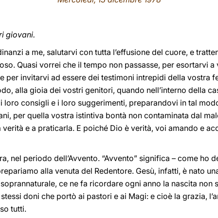
i giovani.
inanzi a me, salutarvi con tutta l’effusione del cuore, e trat
uoso. Quasi vorrei che il tempo non passasse, per esortarvi 
e per invitarvi ad essere dei testimoni intrepidi della vostra
o, alla gioia dei vostri genitori, quando nell’interno della c
 i loro consigli e i loro suggerimenti, preparandovi in tal mod
vani, per quella vostra istintiva bontà non contaminata dal mal
verità e a praticarla. E poiché Dio è verità, voi amando e acco
ra, nel periodo dell’Avvento. “Avvento” significa – come ho d
 prepariamo alla venuta del Redentore. Gesù, infatti, è nato un
 soprannaturale, ce ne fa ricordare ogni anno la nascita non 
 stessi doni che portò ai pastori e ai Magi: e cioè la grazia, l
o tutti.