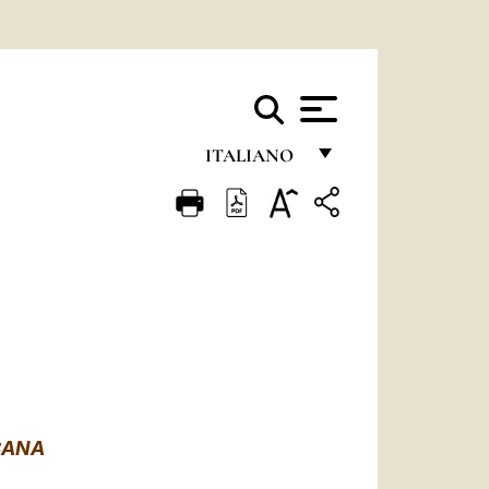
ITALIANO
FRANÇAIS
ENGLISH
ITALIANO
PORTUGUÊS
ESPAÑOL
DEUTSCH
ICANA
POLSKI