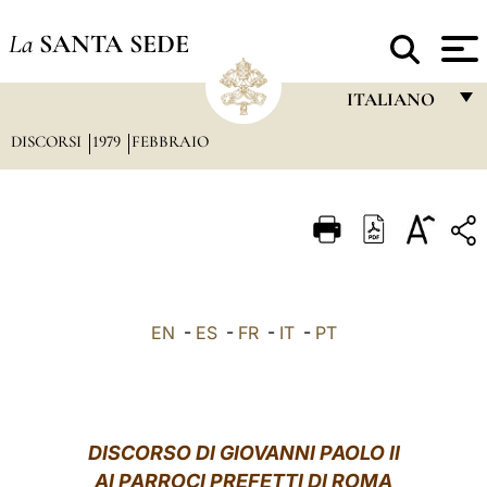
La
SANTA SEDE
ITALIANO
DISCORSI
1979
FEBBRAIO
FRANÇAIS
ENGLISH
ITALIANO
PORTUGUÊS
ESPAÑOL
EN
-
ES
-
FR
-
IT
-
PT
DEUTSCH
POLSKI
العربيّة
DISCORSO DI GIOVANNI PAOLO II
AI PARROCI PREFETTI DI ROMA
中文