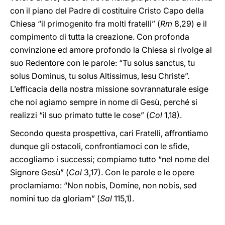
con il piano del Padre di costituire Cristo Capo della
Chiesa “il primogenito fra molti fratelli” (
Rm
8,29) e il
compimento di tutta la creazione. Con profonda
convinzione ed amore profondo la Chiesa si rivolge al
suo Redentore con le parole: “Tu solus sanctus, tu
solus Dominus, tu solus Altissimus, Iesu Christe”.
L’efficacia della nostra missione sovrannaturale esige
che noi agiamo sempre in nome di Gesù, perché si
realizzi “il suo primato tutte le cose” (
Col
1,18).
Secondo questa prospettiva, cari Fratelli, affrontiamo
dunque gli ostacoli, confrontiamoci con le sfide,
accogliamo i successi; compiamo tutto “nel nome del
Signore Gesù” (
Col
3,17). Con le parole e le opere
proclamiamo: “Non nobis, Domine, non nobis, sed
nomini tuo da gloriam” (
Sal
115,1).