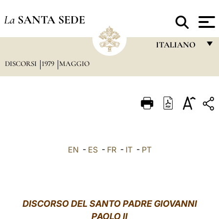
La
SANTA SEDE
ITALIANO
DISCORSI
1979
MAGGIO
FRANÇAIS
ENGLISH
ITALIANO
PORTUGUÊS
ESPAÑOL
EN
-
ES
-
FR
-
IT
-
PT
DEUTSCH
POLSKI
العربيّة
DISCORSO DEL SANTO PADRE GIOVANNI
PAOLO II
中文