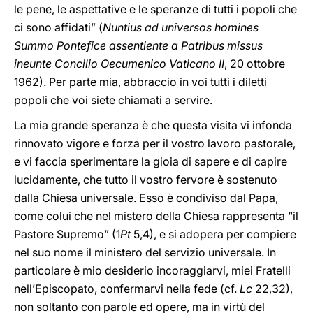
le pene, le aspettative e le speranze di tutti i popoli che
ci sono affidati” (
Nuntius ad universos homines
Summo Pontefice assentiente a Patribus missus
ineunte Concilio Oecumenico Vaticano II
, 20 ottobre
1962). Per parte mia, abbraccio in voi tutti i diletti
popoli che voi siete chiamati a servire.
La mia grande speranza è che questa visita vi infonda
rinnovato vigore e forza per il vostro lavoro pastorale,
e vi faccia sperimentare la gioia di sapere e di capire
lucidamente, che tutto il vostro fervore è sostenuto
dalla Chiesa universale. Esso è condiviso dal Papa,
come colui che nel mistero della Chiesa rappresenta “il
Pastore Supremo” (1
Pt
5,4), e si adopera per compiere
nel suo nome il ministero del servizio universale. In
particolare è mio desiderio incoraggiarvi, miei Fratelli
nell’Episcopato, confermarvi nella fede (cf.
Lc
22,32),
non soltanto con parole ed opere, ma in virtù del