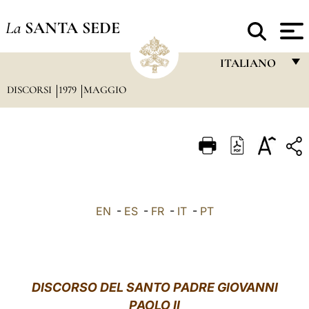
La
SANTA SEDE
ITALIANO
DISCORSI
1979
MAGGIO
FRANÇAIS
ENGLISH
ITALIANO
PORTUGUÊS
ESPAÑOL
EN
-
ES
-
FR
-
IT
-
PT
DEUTSCH
POLSKI
العربيّة
DISCORSO DEL SANTO PADRE GIOVANNI
PAOLO II
中文