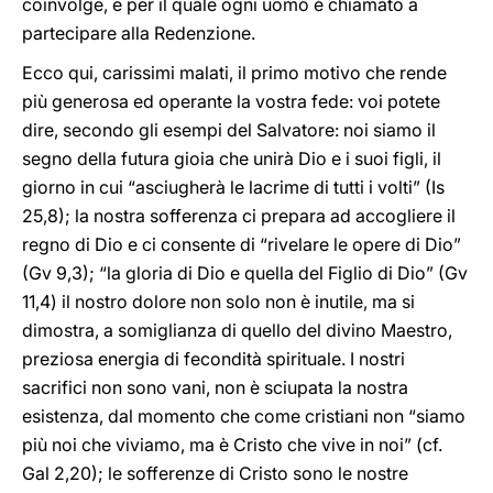
coinvolge, e per il quale ogni uomo è chiamato a
partecipare alla Redenzione.
Ecco qui, carissimi malati, il primo motivo che rende
più generosa ed operante la vostra fede: voi potete
dire, secondo gli esempi del Salvatore: noi siamo il
segno della futura gioia che unirà Dio e i suoi figli, il
giorno in cui “asciugherà le lacrime di tutti i volti” (Is
25,8); la nostra sofferenza ci prepara ad accogliere il
regno di Dio e ci consente di “rivelare le opere di Dio”
(Gv 9,3); “la gloria di Dio e quella del Figlio di Dio” (Gv
11,4) il nostro dolore non solo non è inutile, ma si
dimostra, a somiglianza di quello del divino Maestro,
preziosa energia di fecondità spirituale. I nostri
sacrifici non sono vani, non è sciupata la nostra
esistenza, dal momento che come cristiani non “siamo
più noi che viviamo, ma è Cristo che vive in noi” (cf.
Gal 2,20); le sofferenze di Cristo sono le nostre