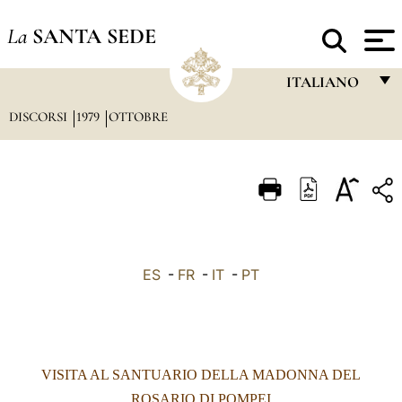
La
SANTA SEDE
ITALIANO
DISCORSI
1979
OTTOBRE
FRANÇAIS
ENGLISH
ITALIANO
PORTUGUÊS
ESPAÑOL
ES
-
FR
-
IT
-
PT
DEUTSCH
POLSKI
العربيّة
VISITA AL SANTUARIO DELLA MADONNA DEL
中文
ROSARIO DI POMPEI