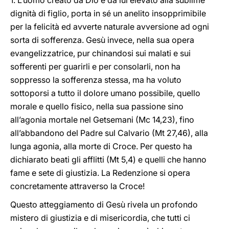
1. L’uomo creato da Dio e da lui elevato alla sublime
dignità di figlio, porta in sé un anelito insopprimibile
per la felicità ed avverte naturale avversione ad ogni
sorta di sofferenza. Gesù invece, nella sua opera
evangelizzatrice, pur chinandosi sui malati e sui
sofferenti per guarirli e per consolarli, non ha
soppresso la sofferenza stessa, ma ha voluto
sottoporsi a tutto il dolore umano possibile, quello
morale e quello fisico, nella sua passione sino
all’agonia mortale nel Getsemani (Mc 14,23), fino
all’abbandono del Padre sul Calvario (Mt 27,46), alla
lunga agonia, alla morte di Croce. Per questo ha
dichiarato beati gli afflitti (Mt 5,4) e quelli che hanno
fame e sete di giustizia. La Redenzione si opera
concretamente attraverso la Croce!
Questo atteggiamento di Gesù rivela un profondo
mistero di giustizia e di misericordia, che tutti ci