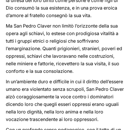
la difesa dei loro diritti come persone e come figli di
Dio consumò la sua esistenza, e in una prova eroica
d’amore al fratello consegnò la sua vita.
Ma San Pedro Claver non limitò l’orizzonte della sua
opera agli schiavi, lo estese con prodigiosa vitalità a
tutti i gruppi etnici o religiosi che soffrivano
l’emarginazione. Quanti prigionieri, stranieri, poveri ed
oppressi, schiavi che lavoravano nelle costruzioni,
nelle miniere e fattorie, ricevettero la sua visita, il suo
conforto e la sua consolazione.
In un’ambiente duro e difficile in cui il diritto dell’essere
umano era violentato senza scrupoli, San Pedro Claver
alzò coraggiosamente la voce contro i dominatori
dicendo loro che quegli esseri oppressi erano uguali
nella loro dignità, nella loro anima e nella loro
vocazione trascendente ai loro oppressori.
Con un profondo senso pedagogico, con il tatto di un