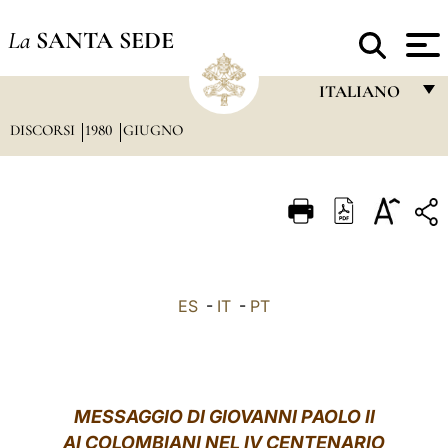
La
SANTA SEDE
ITALIANO
DISCORSI
1980
GIUGNO
FRANÇAIS
ENGLISH
ITALIANO
PORTUGUÊS
ESPAÑOL
ES
-
IT
-
PT
DEUTSCH
POLSKI
العربيّة
MESSAGGIO DI GIOVANNI PAOLO II
AI COLOMBIANI NEL IV CENTENARIO
中文