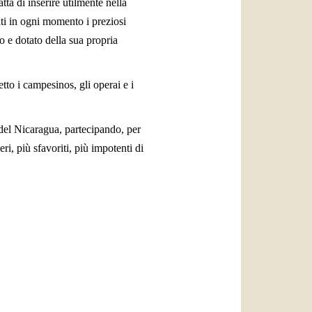
tta di inserire utilmente nella
vati in ogni momento i preziosi
o e dotato della sua propria
tto i campesinos, gli operai e i
o del Nicaragua, partecipando, per
ri, più sfavoriti, più impotenti di