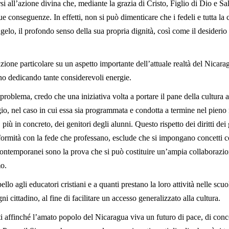
rirsi all’azione divina che, mediante la grazia di Cristo, Figlio di Dio e S
ue conseguenze. In effetti, non si può dimenticare che i fedeli e tutta la
elo, il profondo senso della sua propria dignità, così come il desiderio d
zione particolare su un aspetto importante dell’attuale realtà del Nicara
nno dedicando tante considerevoli energie.
 problema, credo che una iniziativa volta a portare il pane della cultura a t
io, nel caso in cui essa sia programmata e condotta a termine nel pieno ri
più in concreto, dei genitori degli alunni. Questo rispetto dei diritti dei 
ormità con la fede che professano, esclude che si impongano concetti co
 contemporanei sono la prova che si può costituire un’ampia collaborazio
mo.
lo agli educatori cristiani e a quanti prestano la loro attività nelle scuo
 cittadino, al fine di facilitare un accesso generalizzato alla cultura.
i affinché l’amato popolo del Nicaragua viva un futuro di pace, di conco