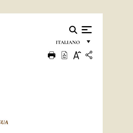
ITALIANO
FRANÇAIS
ENGLISH
ITALIANO
PORTUGUÊS
ESPAÑOL
DEUTSCH
GUA
POLSKI