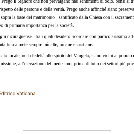
. Prego il Signore che non prevalgano mai sentimenti di odio, bensì si tra
l rispetto delle persone e della verità. Prego anche affinché siano preser
ta sopra la base del matrimonio - santificato dalla Chiesa con il sacrament
eo di primaria importanza per la società.
i nicaraguense - tra i quali desidero ricordare con particolarissimo affe
ità fino a mete sempre più alte, umane e cristiane.
pato locale, nella fedeltà allo spirito del Vangelo, siano vicini al popol
missione, all’elevazione del medesimo, prima di tutto dei settori più pove
ditrice Vaticana