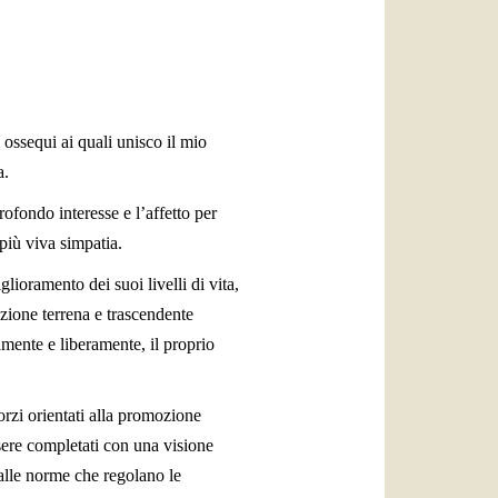
العربيّة
中文
LATINE
ossequi ai quali unisco il mio
a.
rofondo interesse e l’affetto per
più viva simpatia.
ioramento dei suoi livelli di vita,
azione terrena e trascendente
mente e liberamente, il proprio
rzi orientati alla promozione
sere completati con una visione
dalle norme che regolano le