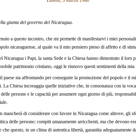
Lunedì, 3 marzo 1980
ella giunta del governo del Nicaragua.
nuto a questo incontro, che mi permette di manifestarvi i miei personali 
opolo nicaraguense, al quale va il mio pensiero pieno di affetto e di stim
del Nicaragua i Papi, la santa Sede e la Chiesa hanno dimostrato il loro p
nobile patrimonio cristiano, oggi le rinnovo questi sentimenti della mia 
l paese sta affrontando per conseguire la promozione del popolo e il migl
si. La Chiesa incoraggia quelle iniziative che, in consonanza con la voc
elle persone e le capacità per assumere ogni giorno di più, responsabil
iale.
on mancherà di considerare con favore in Nicaragua come altrove, gli sfo
litica delle persone; compiti umanamente arricchenti, ma che devono es
e che questo, in un clima di autentica libertà, garantita adeguatamente 