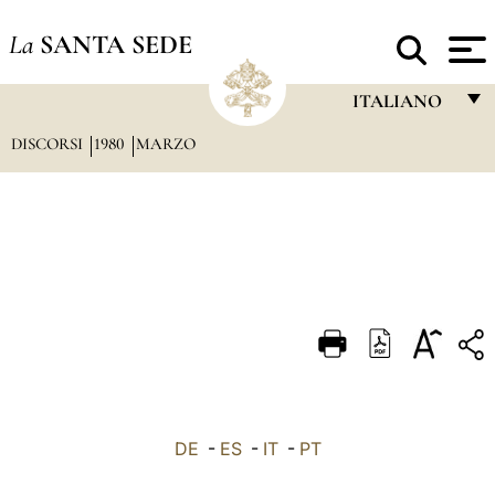
La
SANTA SEDE
ITALIANO
DISCORSI
1980
MARZO
FRANÇAIS
ENGLISH
ITALIANO
PORTUGUÊS
ESPAÑOL
DEUTSCH
POLSKI
العربيّة
DE
-
ES
-
IT
-
PT
中文