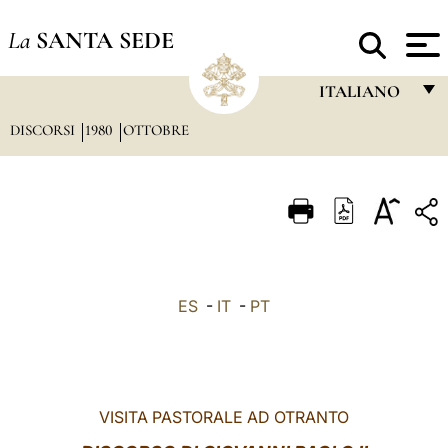
La
SANTA SEDE
ITALIANO
DISCORSI
1980
OTTOBRE
FRANÇAIS
ENGLISH
ITALIANO
PORTUGUÊS
ESPAÑOL
ES
-
IT
-
PT
DEUTSCH
POLSKI
العربيّة
VISITA PASTORALE AD OTRANTO
中文