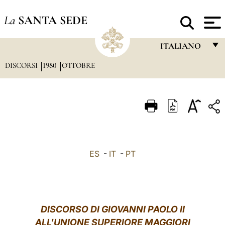
La
SANTA SEDE
ITALIANO
DISCORSI
1980
OTTOBRE
FRANÇAIS
ENGLISH
ITALIANO
PORTUGUÊS
ESPAÑOL
ES
-
IT
-
PT
DEUTSCH
POLSKI
العربيّة
DISCORSO DI GIOVANNI PAOLO II
ALL'UNIONE SUPERIORE MAGGIORI
中文