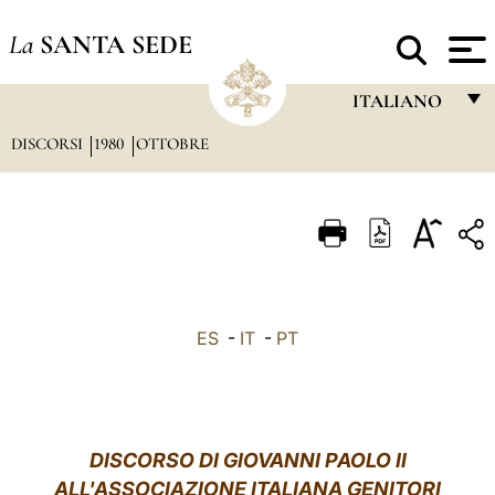
La
SANTA SEDE
ITALIANO
DISCORSI
1980
OTTOBRE
FRANÇAIS
ENGLISH
ITALIANO
PORTUGUÊS
ESPAÑOL
ES
-
IT
-
PT
DEUTSCH
POLSKI
العربيّة
DISCORSO DI GIOVANNI PAOLO II
ALL'ASSOCIAZIONE ITALIANA GENITORI
中文