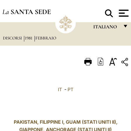
La
SANTA SEDE
ITALIANO
DISCORSI
1981
FEBBRAIO
FRANÇAIS
ENGLISH
ITALIANO
PORTUGUÊS
ESPAÑOL
IT
-
PT
DEUTSCH
POLSKI
العربيّة
PAKISTAN, FILIPPINE I, GUAM (STATI UNITI II),
GIAPPONE, ANCHORAGE (STATI UNITI II)
中文