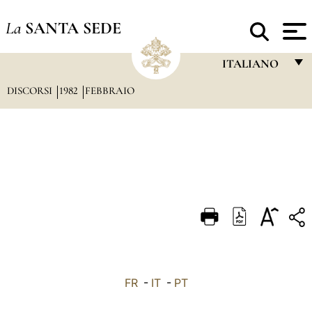
La
SANTA SEDE
ITALIANO
DISCORSI
1982
FEBBRAIO
FRANÇAIS
ENGLISH
ITALIANO
PORTUGUÊS
ESPAÑOL
DEUTSCH
POLSKI
العربيّة
FR
-
IT
-
PT
中文