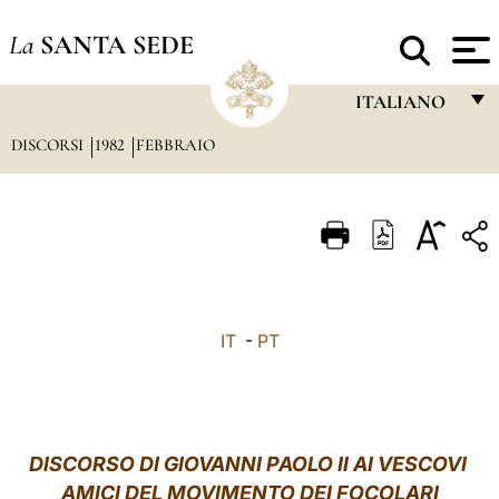
La
SANTA SEDE
ITALIANO
DISCORSI
1982
FEBBRAIO
FRANÇAIS
ENGLISH
ITALIANO
PORTUGUÊS
ESPAÑOL
IT
-
PT
DEUTSCH
POLSKI
العربيّة
DISCORSO DI GIOVANNI PAOLO II AI VESCOVI
AMICI DEL MOVIMENTO DEI FOCOLARI
中文