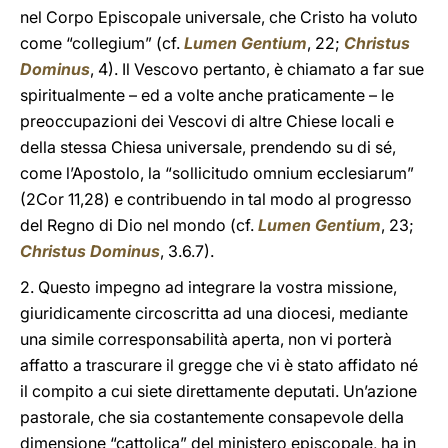
nel Corpo Episcopale universale, che Cristo ha voluto
come “collegium” (cf.
Lumen Gentium
, 22;
Christus
Dominus
, 4). Il Vescovo pertanto, è chiamato a far sue
spiritualmente – ed a volte anche praticamente – le
preoccupazioni dei Vescovi di altre Chiese locali e
della stessa Chiesa universale, prendendo su di sé,
come l’Apostolo, la “sollicitudo omnium ecclesiarum”
(2Cor 11,28) e contribuendo in tal modo al progresso
del Regno di Dio nel mondo (cf.
Lumen Gentium
, 23;
Christus Dominus
, 3.6.7).
2. Questo impegno ad integrare la vostra missione,
giuridicamente circoscritta ad una diocesi, mediante
una simile corresponsabilità aperta, non vi porterà
affatto a trascurare il gregge che vi è stato affidato né
il compito a cui siete direttamente deputati. Un’azione
pastorale, che sia costantemente consapevole della
dimensione “cattolica” del ministero episcopale, ha in