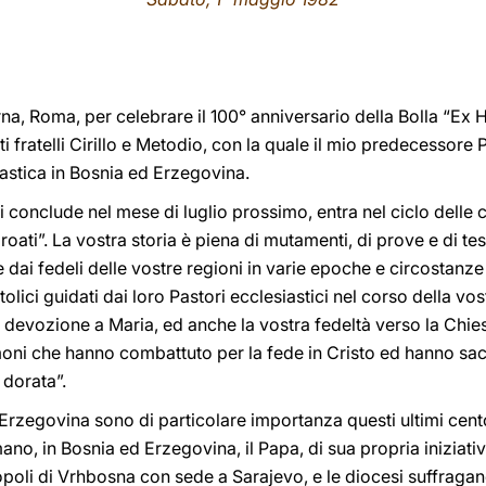
rna, Roma, per celebrare il 100° anniversario della Bolla “Ex H
ti fratelli Cirillo e Metodio, con la quale il mio predecessore 
iastica in Bosnia ed Erzegovina.
 conclude nel mese di luglio prossimo, entra nel ciclo delle c
roati”. La vostra storia è piena di mutamenti, di prove e di t
 dai fedeli delle vostre regioni in varie epoche e circostanze
attolici guidati dai loro Pastori ecclesiastici nel corso della vost
 devozione a Maria, ed anche la vostra fedeltà verso la Chies
stimoni che hanno combattuto per la fede in Cristo ed hanno sacr
 dorata”.
d Erzegovina sono di particolare importanza questi ultimi cento
o, in Bosnia ed Erzegovina, il Papa, di sua propria iniziativa
tropoli di Vrhbosna con sede a Sarajevo, e le diocesi suffraga