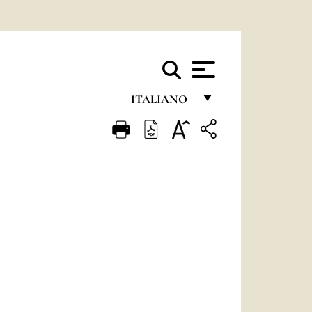
ITALIANO
FRANÇAIS
ENGLISH
ITALIANO
PORTUGUÊS
ESPAÑOL
DEUTSCH
POLSKI