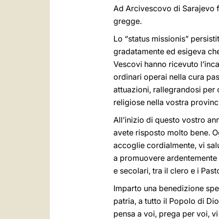
Ad Arcivescovo di Sarajevo f
gregge.
Lo “status missionis” persist
gradatamente ed esigeva che s
Vescovi hanno ricevuto l’inca
ordinari operai nella cura pa
attuazioni, rallegrandosi per 
religiose nella vostra provinc
All’inizio di questo vostro an
avete risposto molto bene. Ogg
accoglie cordialmente, vi salu
a promuovere ardentemente quan
e secolari, tra il clero e i Pasto
Imparto una benedizione specia
patria, a tutto il Popolo di Di
pensa a voi, prega per voi, v