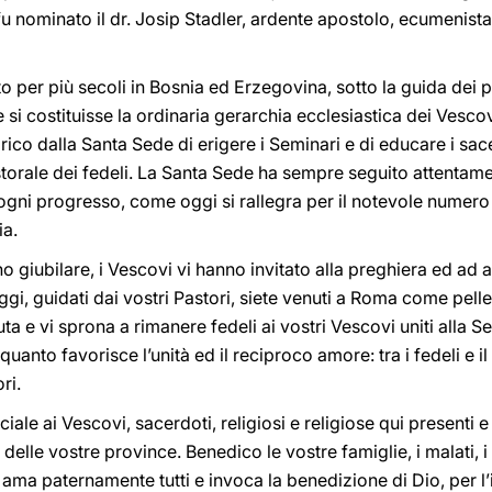
u nominato il dr. Josip Stadler, ardente apostolo, ecumenist
ito per più secoli in Bosnia ed Erzegovina, sotto la guida dei
i costituisse la ordinaria gerarchia ecclesiastica dei Vescovi
rico dalla Santa Sede di erigere i Seminari e di educare i sac
storale dei fedeli. La Santa Sede ha sempre seguito attentamen
ogni progresso, come oggi si rallegra per il notevole numero d
ia.
no giubilare, i Vescovi vi hanno invitato alla preghiera ed ad a
i, guidati dai vostri Pastori, siete venuti a Roma come pellegr
ta e vi sprona a rimanere fedeli ai vostri Vescovi uniti alla 
to favorisce l’unità ed il reciproco amore: tra i fedeli e il c
ri.
le ai Vescovi, sacerdoti, religiosi e religiose qui presenti e
o delle vostre province. Benedico le vostre famiglie, i malati, i
i ama paternamente tutti e invoca la benedizione di Dio, per l