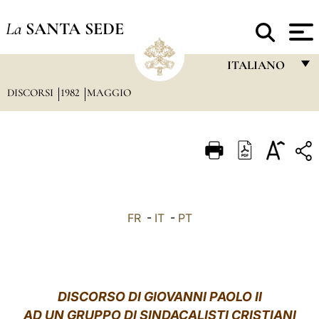
La
SANTA SEDE
ITALIANO
DISCORSI
1982
MAGGIO
FRANÇAIS
ENGLISH
ITALIANO
PORTUGUÊS
ESPAÑOL
FR
-
IT
-
PT
DEUTSCH
POLSKI
العربيّة
DISCORSO DI GIOVANNI PAOLO II
AD UN GRUPPO DI SINDACALISTI CRISTIANI
中文