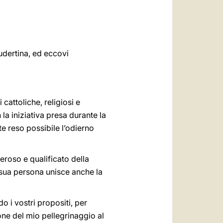
العربيّة
中文
LATINE
tudertina, ed eccovi
 cattoliche, religiosi e
la iniziativa presa durante la
te reso possibile l’odierno
eroso e qualificato della
 sua persona unisce anche la
o i vostri propositi, per
ione del mio pellegrinaggio al