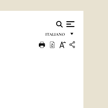
ITALIANO
FRANÇAIS
ENGLISH
ITALIANO
PORTUGUÊS
ESPAÑOL
DEUTSCH
POLSKI