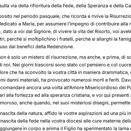
ulla via della rifioritura della Fede, della Speranza e della Ca
sito nel periodo pasquale, che ricorda e rivive la Risurrezio
dicato a Maria, per assumere l’impegno di contribuire alla rin
no, dato a voi dal Signore, di vivere la vita del Risorto, voi a
ri, perché si moltiplichino i fratelli, perché si allarghi la fami
uso dai benefici della Redenzione.
 non è solo un mistero di risurrezione, ma anche, e prima, di 
i noi. Nei giorni trascorsi sono stato col pensiero e col cuor
re che ha sconvolto la vostra città in maniera drammatica, c
simi danni materiali, ha provocato numerosi morti e feriti. Dav
comandare ancora una volta all’Amore Misericordioso del Pa
iari alla fortezza ed alla speranza cristiana, e voi qui presenti 
moroso, anche quando, nei suoi misteriosi disegni, permette 
nascita della natura, affido le vostre aspirazioni ad una più in
inascita della fede nella vostra diocesi alle cure materne del
ggiungere in corpo e anima il Figlio ha sperimentato la lama de