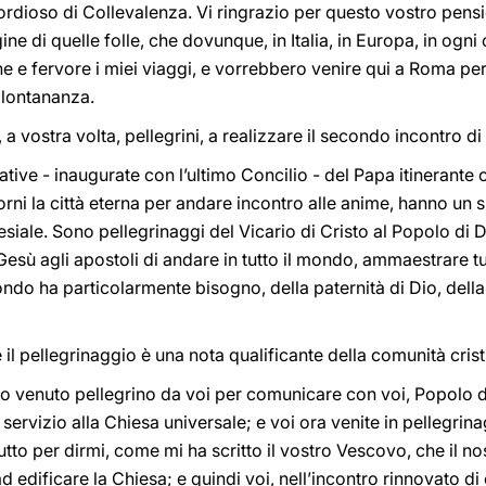
rdioso di Collevalenza. Vi ringrazio per questo vostro pensie
ne di quelle folle, che dovunque, in Italia, in Europa, in ogni
 fervore i miei viaggi, e vorrebbero venire qui a Roma per r
 lontananza.
 a vostra volta, pellegrini, a realizzare il secondo incontro 
iative - inaugurate con l’ultimo Concilio - del Papa itinerant
rni la città eterna per andare incontro alle anime, hanno un 
esiale. Sono pellegrinaggi del Vicario di Cristo al Popolo di D
esù agli apostoli di andare in tutto il mondo, ammaestrare tut
ondo ha particolarmente bisogno, della paternità di Dio, della f
hé il pellegrinaggio è una nota qualificante della comunità cris
o venuto pellegrino da voi per comunicare con voi, Popolo di 
servizio alla Chiesa universale; e voi ora venite in pellegrin
ttutto per dirmi, come mi ha scritto il vostro Vescovo, che il 
ad edificare la Chiesa; e quindi voi, nell’incontro rinnovato di