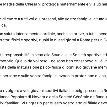
 Madre della Chiesa vi protegga maternamente e vi aiuti nell
i cuore a tutti voi qui presenti, alle vostre famiglie, a tutta 
ica.
n saluto intensamente cordiale, anche se breve, a tutti i bene
atori fisici e sportivi, riuniti in questi giorni a Roma per u
te responsabilità in seno alla Scuola, alle Società sportive ed
 motoria. Quello da voi reso - ne sono ben consapevole - è un 
n vista della maturazione psico-fisica di ogni suo giovane mem
re persone e sulle vostre famiglie invoco la protezione divina,
 rivolgere a voi, giovani sportivi italiani e belgi, presenti a
a Banca Popolare di Novara e della Société Générale de Banqu
tivi familiari. Vi ringrazio per questo vostro atto di filiale de