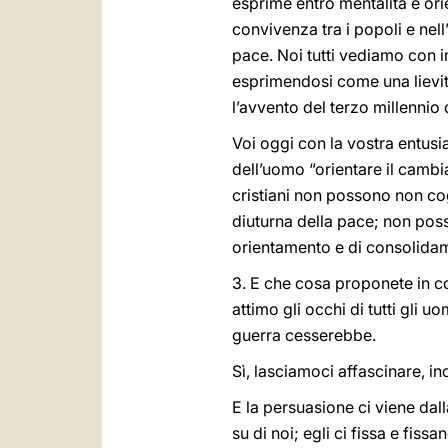
esprime entro mentalità e orie
convivenza tra i popoli e nell’
pace. Noi tutti vediamo con 
esprimendosi come una lievi
l’avvento del terzo millennio 
Voi oggi con la vostra entusi
dell’uomo “orientare il cambia
cristiani non possono non co
diuturna della pace; non posso
orientamento e di consolidam
3. E che cosa proponete in 
attimo gli occhi di tutti gli 
guerra cesserebbe.
Sì, lasciamoci affascinare, i
E la persuasione ci viene dal
su di noi; egli ci fissa e fissa