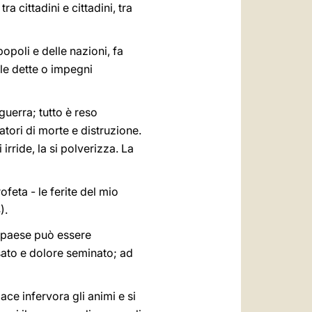
a cittadini e cittadini, tra
popoli e delle nazioni, fa
ole dette o impegni
 guerra; tutto è reso
atori di morte e distruzione.
irride, la si polverizza. La
rofeta - le ferite del mio
).
n paese può essere
sato e dolore seminato; ad
ce infervora gli animi e si