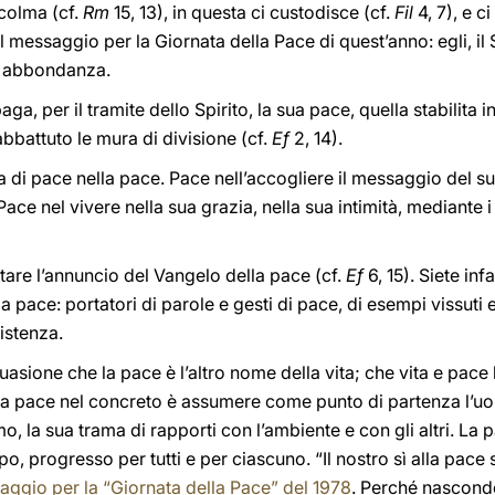
icolma (cf.
Rm
15, 13), in questa ci custodisce (cf.
Fil
4, 7), e ci
 messaggio per la Giornata della Pace di quest’anno: egli, il 
in abbondanza.
ga, per il tramite dello Spirito, la sua pace, quella stabilita i
 abbattuto le mura di divisione (cf.
Ef
2, 14).
a di pace nella pace. Pace nell’accogliere il messaggio del 
. Pace nel vivere nella sua grazia, nella sua intimità, mediante
tare l’annuncio del Vangelo della pace (cf.
Ef
6, 15). Siete inf
 pace: portatori di parole e gesti di pace, di esempi vissuti e d
istenza.
rsuasione che la pace è l’altro nome della vita; che vita e pac
a pace nel concreto è assumere come punto di partenza l’uo
o, la sua trama di rapporti con l’ambiente e con gli altri. La p
, progresso per tutti e per ciascuno. “Il nostro sì alla pace si 
ggio per la “Giornata della Pace” del 1978
. Perché nasconde