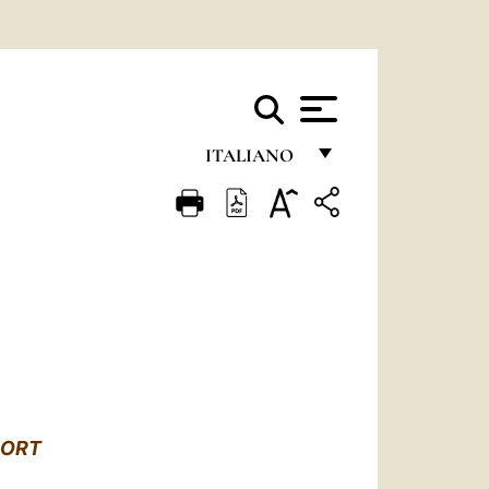
ITALIANO
FRANÇAIS
ENGLISH
ITALIANO
PORTUGUÊS
ESPAÑOL
DEUTSCH
PORT
POLSKI