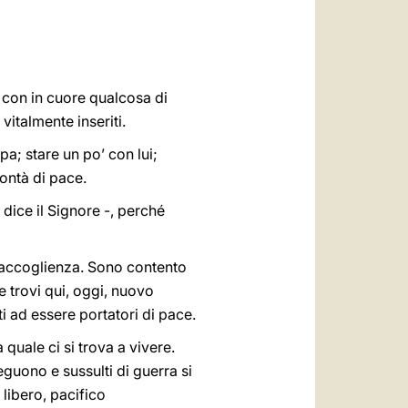
العربيّة
中文
LATINE
e, con in cuore qualcosa di
vitalmente inseriti.
a; stare un po’ con lui;
lontà di pace.
 dice il Signore -, perché
a accoglienza. Sono contento
e trovi qui, oggi, nuovo
ati ad essere portatori di pace.
 quale ci si trova a vivere.
eguono e sussulti di guerra si
libero, pacifico