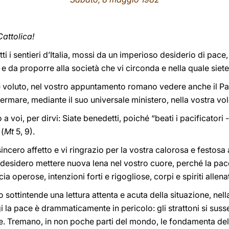
attolica!
utti i sentieri d’Italia, mossi da un imperioso desiderio di pac
o e da proporre alla società che vi circonda e nella quale siete 
e voluto, nel vostro appuntamento romano vedere anche il Pap
fermare, mediante il suo universale ministero, nella vostra vo
 voi, per dirvi: Siate benedetti, poiché “beati i pacificatori -
 (
Mt
5, 9).
incero affetto e vi ringrazio per la vostra calorosa e festos
e desidero mettere nuova lena nel vostro cuore, perché la pac
ia operose, intenzioni forti e rigogliose, corpi e spiriti allen
sottintende una lettura attenta e acuta della situazione, nella
i la pace è drammaticamente in pericolo: gli strattoni si suss
ne. Tremano, in non poche parti del mondo, le fondamenta del 