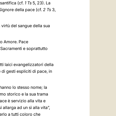
 santifica (cf.
1 Ts
5, 23). La
Signore della pace (cf.
2 Ts
3,
n virtù del sangue della sua
suo Amore. Pace
 i Sacramenti e soprattutto
atti laici evangelizzatori della
i gesti espliciti di pace, in
e hanno lo stesso nome; la
mo storico e la sua trama
ace è servizio alla vita e
allarga ad un sì alla vita”,
rlo a tutti coloro che