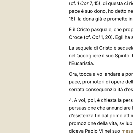
(cf.
1 Cor
7, 15), di questa ci r
pace è suo dono, ho detto nel
16), la dona già e promette 
È il Cristo pasquale, che propa
Croce (cf.
Col
1, 20). Egli ha
La sequela di Cristo è sequel
nell’accogliere il suo Spirito
l’Eucaristia.
Ora, tocca a voi andare a por
pace, promotori di opere della
serrata consequenzialità d’es
4. A voi, poi, è chiesta la pe
persuasione che annunciare l
d’esistenza fin dal primo attim
promozione della vita, sviluppo
diceva Paolo VI nel suo
messa