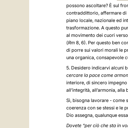
possono ascoltare? È sul front
contraddittorio, affermare di
piano locale, nazionale ed int
trasformazione. A questo pun
al movimento dei cuori verso l
(
Rm
8, 6). Per questo ben con
di porre sui valori morali le 
una organica, consapevole cu
5. Desidero indicarvi alcuni 
cercare la pace come armonia
interiore, di sincero impegno
all’integrità, all’armonia, alla
Sì, bisogna lavorare - come s
coerenza con se stessi e le p
Dio assegna, qualunque essa 
Dovete “per ciò che sta in voi