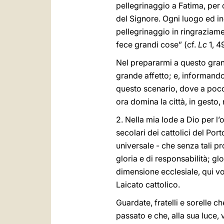
pellegrinaggio a Fatima, per c
del Signore. Ogni luogo ed in
pellegrinaggio in ringraziame
fece grandi cose” (cf.
Lc
1, 4
Nel prepararmi a questo grand
grande affetto; e, informando
questo scenario, dove a poco
ora domina la città, in gesto,
2. Nella mia lode a Dio per l’
secolari dei cattolici del Port
universale - che senza tali p
gloria e di responsabilità; g
dimensione ecclesiale, qui vog
Laicato cattolico.
Guardate, fratelli e sorelle c
passato e che, alla sua luce, v