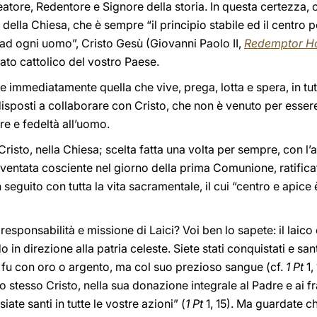
atore, Redentore e Signore della storia. In questa certezza, c
della Chiesa, che è sempre “il principio stabile ed il centro
 ad ogni uomo”, Cristo Gesù (Giovanni Paolo II,
Redemptor H
ato cattolico del vostro Paese.
, e immediatamente quella che vive, prega, lotta e spera, in tu
disposti a collaborare con Cristo, che non è venuto per essere
re e fedeltà all’uomo.
 Cristo, nella Chiesa; scelta fatta una volta per sempre, con l
iventata cosciente nel giorno della prima Comunione, ratifica
seguito con tutta la vita sacramentale, il cui “centro e apice 
responsabilità e missione di Laici? Voi ben lo sapete: il laico
 direzione alla patria celeste. Siete stati conquistati e santi
n fu con oro o argento, ma col suo prezioso sangue (cf.
1 Pt
1,
 stesso Cristo, nella sua donazione integrale al Padre e ai fr
siate santi in tutte le vostre azioni” (
1 Pt
1, 15). Ma guardate ch