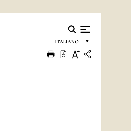
ITALIANO
FRANÇAIS
ENGLISH
ITALIANO
PORTUGUÊS
ESPAÑOL
DEUTSCH
POLSKI