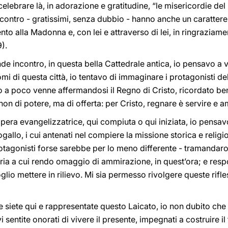
elebrare là, in adorazione e gratitudine, “le misericordie del
contro - gratissimi, senza dubbio - hanno anche un carattere
nto alla Madonna e, con lei e attraverso di lei, in ringraziam
9).
e incontro, in questa bella Cattedrale antica, io pensavo a 
mi di questa città, io tentavo di immaginare i protagonisti de
 a poco venne affermandosi il Regno di Cristo, ricordato be
 non di potere, ma di offerta: per Cristo, regnare è servire e a
opera evangelizzatrice, qui compiuta o qui iniziata, io pensavo 
ogallo, i cui antenati nel compiere la missione storica e religio
rotagonisti forse sarebbe per lo meno differente - tramandaron
loria a cui rendo omaggio di ammirazione, in quest’ora; e respo
lio mettere in rilievo. Mi sia permesso rivolgere queste rifless
he siete qui e rappresentate questo Laicato, io non dubito che
i sentite onorati di vivere il presente, impegnati a costruire il