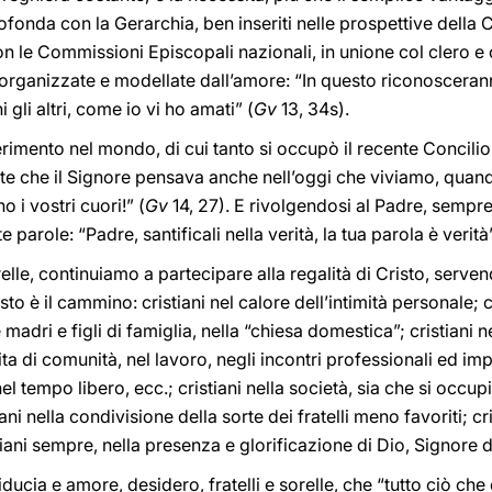
ofonda con la Gerarchia, ben inseriti nelle prospettive della 
on le Commissioni Episcopali nazionali, in unione col clero e co
organizzate e modellate dall’amore: “In questo riconosceranno
i gli altri, come io vi ho amati” (
Gv
13, 34s).
serimento nel mondo, di cui tanto si occupò il recente Concili
apete che il Signore pensava anche nell’oggi che viviamo, qua
 i vostri cuori!” (
Gv
14, 27). E rivolgendosi al Padre, sempr
parole: “Padre, santificali nella verità, la tua parola è verità
sorelle, continuiamo a partecipare alla regalità di Cristo, serv
o è il cammino: cristiani nel calore dell’intimità personale; cr
madri e figli di famiglia, nella “chiesa domestica”; cristiani 
vita di comunità, nel lavoro, negli incontri professionali ed imp
el tempo libero, ecc.; cristiani nella società, sia che si occu
tiani nella condivisione della sorte dei fratelli meno favoriti; c
stiani sempre, nella presenza e glorificazione di Dio, Signore de
iducia e amore, desidero, fratelli e sorelle, che “tutto ciò che