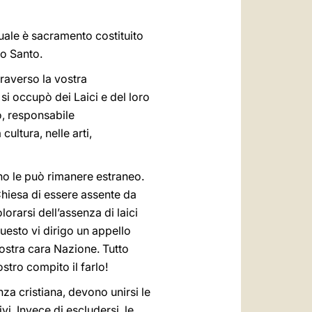
 quale è sacramento costituito
to Santo.
raverso la vostra
 si occupò dei Laici e del loro
o, responsabile
cultura, nelle arti,
ano le può rimanere estraneo.
Chiesa di essere assente da
rarsi dell’assenza di laici
questo vi dirigo un appello
vostra cara Nazione. Tutto
stro compito il farlo!
anza cristiana, devono unirsi le
vi. Invece di escludersi, le