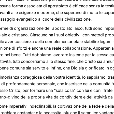
suna forma associata di apostolato è efficace senza la test
vanti alle esigenze moderne, che superano di molto le capacit
essaggio evangelico al cuore della civilizzazione.
rme di organizzazione dell’apostolato laico; tutti sono importa
siale e cristiano. Ciascuno ha i suoi obiettivi, con metodi prop
e aver coscienza della complementarietà e stabilire legami di 
 unione di sforzi e anche una reale collaborazione. Apparten
tro nel bene. Tutti dobbiamo lavorare insieme per la stessa c
attività, tutti concorriamo allo stesso fine: che Cristo sia annu
 bene comune sia servito e, infine, che Dio sia glorificato in o
estimonianza coraggiosa della vostra identità, lo sappiamo, tr
 di profondamente personale, che inserisce nella comunità “o
tesso Cristo, per formare una “sola cosa” con lui e con i fratel
umano-divino della propria vita da condividere e dell’attività da
ome imperativi indeclinabili: la coltivazione della fede e della
reghiera costante; e la necessità, più che il semplice vantagg