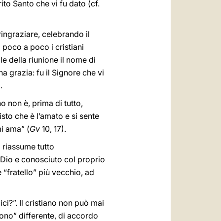
ito Santo che vi fu dato (cf.
 ringraziare, celebrando il
 poco a poco i cristiani
e della riunione il nome di
na grazia: fu il Signore che vi
.
no non è, prima di tutto,
sto che è l’amato e si sente
mi ama” (
Gv
10, 17).
 riassume tutto
 Dio e conosciuto col proprio
 “fratello” più vecchio, ad
ci?”. Il cristiano non può mai
ono” differente, di accordo