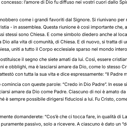
concesso: l’amore di Dio fu diffuso nei vostri cuori dallo Spir
riconobbero come i grandi favoriti dal Signore. Si riunivano per
istia - in assemblea. Questa riunione è così importante che, a
si stessi sono Chiesa. E come simbolo diedero anche al local
 Dio alla vita di comunità, di Chiesa. E di nuovo, si tratta di u
hiesa, uniti a tutto il Corpo ecclesiale sparso nel mondo intero
ostituisce il segno che siete amati da lui. Così, essere cristia
ni e obblighi, ma è lasciarsi amare da Dio, come lo stesso Cri
ttestò con tutta la sua vita e dice espressamente: “Il Padre 
 comincia con queste parole: “Credo in Dio Padre”. In esse si
asciarsi amare da Dio come Padre. Ciascuno di noi è amato da
 è sempre possibile dirigersi fiduciosi a lui. Fu Cristo, come
mente domanderete: “Cos’è che ci tocca fare, in qualità di Lai
 puramente passivo, solo a ricevere. A ciascuno è dato un “d