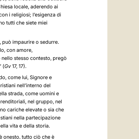
Chiesa locale, aderendo ai
n i religiosi; l’esigenza di
 tutti che siete miei
o, può impaurire o sedurre.
ndo, con amore,
e nello stesso contesto, pregò
” (
Gv
17, 17).
endo, come lui, Signore e
istiani nell’interno del
nella strada, come uomini e
renditoriali, nel gruppo, nel
pino cariche elevate o sia che
ristiani nella partecipazione
lla vita e della storia.
 è onesto, tutto ciò che è