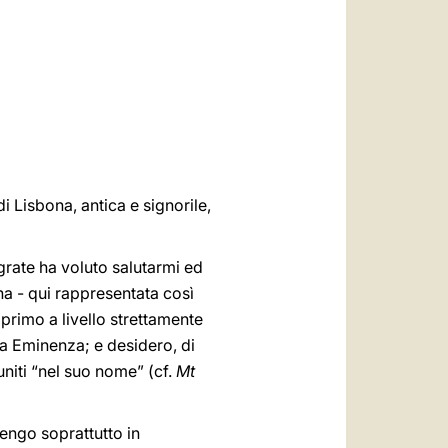
العربيّة
中文
LATINE
di Lisbona, antica e signorile,
rate ha voluto salutarmi ed
ona - qui rappresentata così
primo a livello strettamente
tra Eminenza; e desidero, di
iuniti “nel suo nome” (cf.
Mt
vengo soprattutto in