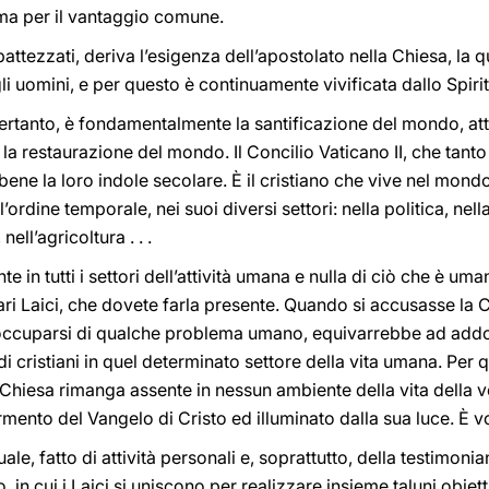
, ma per il vantaggio comune.
 battezzati, deriva l’esigenza dell’apostolato nella Chiesa, la
 gli uomini, e per questo è continuamente vivificata dallo Spiri
pertanto, è fondamentalmente la santificazione del mondo, att
la restaurazione del mondo. Il Concilio Vaticano II, che tanto
bene la loro indole secolare. È il cristiano che vive nel mond
’ordine temporale, nei suoi diversi settori: nella politica, nella 
ell’agricoltura . . .
 in tutti i settori dell’attività umana e nulla di ciò che è um
cari Laici, che dovete farla presente. Quando si accusasse la 
occuparsi di qualche problema umano, equivarrebbe ad addolo
i cristiani in quel determinato settore della vita umana. Per 
 Chiesa rimanga assente in nessun ambiente della vita della 
ento del Vangelo di Cristo ed illuminato dalla sua luce. È vo
uale, fatto di attività personali e, soprattutto, della testimoni
in cui i Laici si uniscono per realizzare insieme taluni obietti