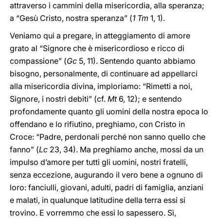
attraverso i cammini della misericordia, alla speranza;
a “Gesù Cristo, nostra speranza” (
1 Tm
1, 1).
Veniamo qui a pregare, in atteggiamento di amore
grato al “Signore che è misericordioso e ricco di
compassione” (
Gc
5, 11). Sentendo quanto abbiamo
bisogno, personalmente, di continuare ad appellarci
alla misericordia divina, imploriamo: “Rimetti a noi,
Signore, i nostri debiti” (cf.
Mt
6, 12); e sentendo
profondamente quanto gli uomini della nostra epoca lo
offendano e lo rifiutino, preghiamo, con Cristo in
Croce: “Padre, perdonali perché non sanno quello che
fanno” (
Lc
23, 34). Ma preghiamo anche, mossi da un
impulso d’amore per tutti gli uomini, nostri fratelli,
senza eccezione, augurando il vero bene a ognuno di
loro: fanciulli, giovani, adulti, padri di famiglia, anziani
e malati, in qualunque latitudine della terra essi si
trovino. E vorremmo che essi lo sapessero. Sì,