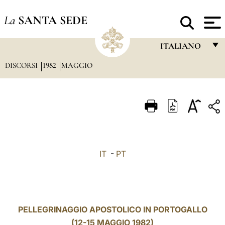
La
SANTA SEDE
ITALIANO
DISCORSI
1982
MAGGIO
FRANÇAIS
ENGLISH
ITALIANO
PORTUGUÊS
ESPAÑOL
IT
-
PT
DEUTSCH
POLSKI
العربيّة
PELLEGRINAGGIO APOSTOLICO IN PORTOGALLO
(12-15 MAGGIO 1982)
中文