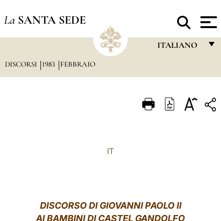
La
SANTA SEDE
ITALIANO
DISCORSI
1983
FEBBRAIO
FRANÇAIS
ENGLISH
ITALIANO
PORTUGUÊS
ESPAÑOL
IT
DEUTSCH
POLSKI
العربيّة
DISCORSO DI GIOVANNI PAOLO II
AI BAMBINI DI CASTEL GANDOLFO
中文