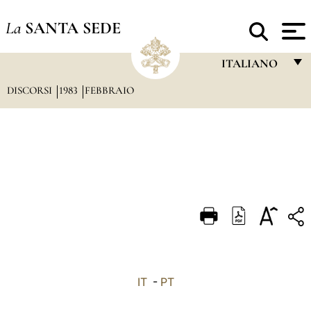
La
SANTA SEDE
ITALIANO
DISCORSI
1983
FEBBRAIO
FRANÇAIS
ENGLISH
ITALIANO
PORTUGUÊS
ESPAÑOL
DEUTSCH
POLSKI
العربيّة
IT
-
PT
中文