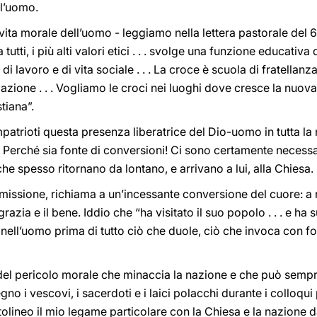
ll’uomo.
 vita morale dell’uomo - leggiamo nella lettera pastorale del
tutti, i più alti valori etici . . . svolge una funzione educati
hi di lavoro e di vita sociale . . . La croce è scuola di fratellan
iazione . . . Vogliamo le croci nei luoghi dove cresce la nuova 
tiana”.
atrioti questa presenza liberatrice del Dio-uomo in tutta la 
a! Perché sia fonte di conversioni! Ci sono certamente necess
e spesso ritornano da lontano, e arrivano a lui, alla Chiesa.
missione, richiama a un’incessante conversione del cuore: a ri
azia e il bene. Iddio che “ha visitato il suo popolo . . . e ha
nell’uomo prima di tutto ciò che duole, ciò che invoca con fo
 del pericolo morale che minaccia la nazione e che può semp
o i vescovi, i sacerdoti e i laici polacchi durante i colloqui
lineo il mio legame particolare con la Chiesa e la nazione 