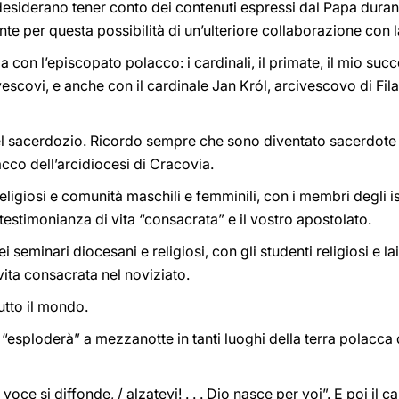
siderano tener conto dei contenuti espressi dal Papa durante
te per questa possibilità di un’ulteriore collaborazione con l
ia con l’episcopato polacco: i cardinali, il primate, il mio suc
vescovi, e anche con il cardinale Jan Król, arcivescovo di Filad
i nel sacerdozio. Ricordo sempre che sono diventato sacerdote 
cco dell’arcidiocesi di Cracovia.
religiosi e comunità maschili e femminili, con i membri degli ist
testimonianza di vita “consacrata” e il vostro apostolato.
 seminari diocesani e religiosi, con gli studenti religiosi e lai
vita consacrata nel noviziato.
utto il mondo.
e “esploderà” a mezzanotte in tanti luoghi della terra polacca
 voce si diffonde, / alzatevi! . . . Dio nasce per voi”. E poi il 