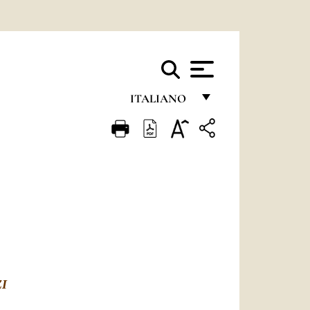
ITALIANO
FRANÇAIS
ENGLISH
ITALIANO
PORTUGUÊS
ESPAÑOL
DEUTSCH
I
POLSKI