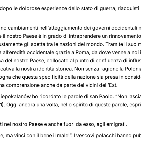
 dopo le dolorose esperienze dello stato di guerra, riacquisti
no cambiamenti nell’atteggiamento dei governi occidentali ne
 il nostro Paese è in grado di intraprendere un rinnovamento in
ustamente gli spetta tra le nazioni del mondo. Tramite il suo m
a all’eredità occidentale grazie a Roma, da dove venne a noi i
 del nostro Paese, collocato al punto di confluenza di influssi
ativa la nostra identità storica. Non senza ragione la Polonia s
isogna che questa specificità della nazione sia presa in consi
ena comprensione anche da parte dei vicini dell’Est.
Niepokalanów ho ricordato le parole di san Paolo: “Non lascia
1). Oggi ancora una volta, nello spirito di queste parole, espri
oti nel nostro Paese e anche fuori da esso, agli emigrati.
le, ma vinci con il bene il male!”. I vescovi polacchi hanno p