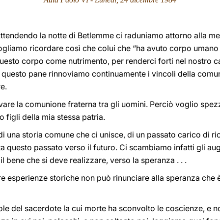
e. Attendendo la notte di Betlemme ci raduniamo attorno alla m
Vogliamo ricordare così che colui che “ha avuto corpo umano 
questo corpo come nutrimento, per renderci forti nel nostro 
questo pane rinnoviamo continuamente i vincoli della comun
e.
are la comunione fraterna tra gli uomini. Perciò voglio spezz
o figli della mia stessa patria.
 di una storia comune che ci unisce, di un passato carico di rico
ta questo passato verso il futuro. Ci scambiamo infatti gli aug
il bene che si deve realizzare, verso la speranza . . .
e esperienze storiche non può rinunciare alla speranza che è 
role del sacerdote la cui morte ha sconvolto le coscienze, e 