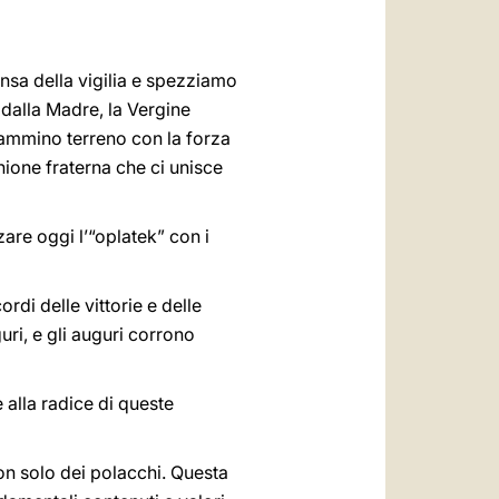
العربيّة
中文
ensa della vigilia e spezziamo
LATINE
dalla Madre, la Vergine
cammino terreno con la forza
ione fraterna che ci unisce
are oggi l’“oplatek” con i
rdi delle vittorie e delle
uri, e gli auguri corrono
alla radice di queste
non solo dei polacchi. Questa