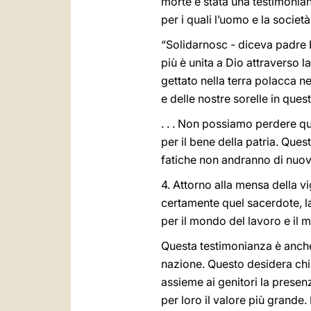
morte è stata una testimonian
per i quali l’uomo e la societ
“Solidarnosc - diceva padre P
più è unita a Dio attraverso 
gettato nella terra polacca ne
e delle nostre sorelle in que
. . . Non possiamo perdere qu
per il bene della patria. Ques
fatiche non andranno di nuov
4. Attorno alla mensa della v
certamente quel sacerdote, la
per il mondo del lavoro e il m
Questa testimonianza è anche 
nazione. Questo desidera chi
assieme ai genitori la presenz
per loro il valore più grande