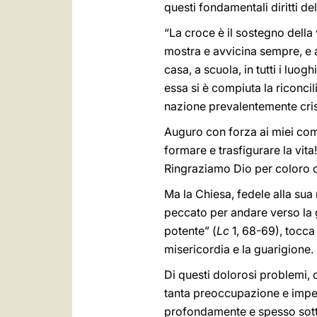
questi fondamentali diritti de
“La croce è il sostegno della
mostra e avvicina sempre, e a 
casa, a scuola, in tutti i luog
essa si è compiuta la riconcil
nazione prevalentemente cris
Auguro con forza ai miei comp
formare e trasfigurare la vit
Ringraziamo Dio per coloro ch
Ma la Chiesa, fedele alla sua 
peccato per andare verso la gr
potente” (
Lc
1, 68-69), tocca 
misericordia e la guarigione.
Di questi dolorosi problemi,
tanta preoccupazione e impegn
profondamente e spesso sotto