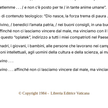
tlemme . . . / e non c’è posto per te / in tante anime umane”.
 di contenuto teologico: “Dio nasce, la forza trema di paura . .
ino, / benedici l’amata patria, / nei buoni consigli, in una bu
ffinché non ci lasciamo vincere dal male, ma vinciamo con il b
uesto “oplatek”, indirizzo a tutti i miei compatrioti nel Paese 
e madri, i giovani, i bambini, alle persone che lavorano nei camp
oni intellettuali, agli uomini della cultura e della scienza, ai mal
no . . .
ino . . . affinché non ci lasciamo vincere dal male, ma vincia
© Copyright 1984 - Libreria Editrice Vaticana