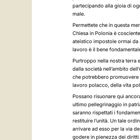
partecipando alla gioia di og
male.
Permettete che in questa mens
Chiesa in Polonia è coscient
ateistico impostole ormai da 
lavoro è il bene fondamentale
Purtroppo nella nostra terra 
dalla società nell’ambito dell
che potrebbero promuovere la 
lavoro polacco, della vita po
Possano risuonare qui ancora 
ultimo pellegrinaggio in patria
saranno rispettati i fondament
restituire l’unità. Un tale o
arrivare ad esso per la via d
godere in pienezza dei diritti 