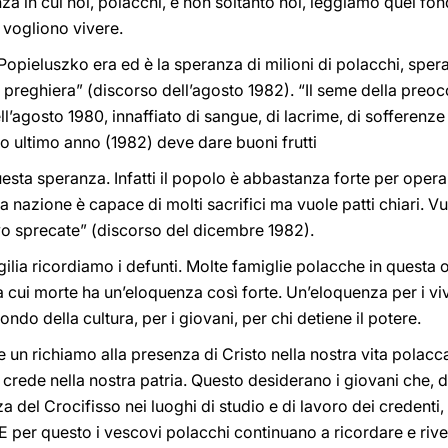
za in cui noi, polacchi, e non soltanto noi, leggiamo quei fon
à vogliono vivere.
opieluszko era ed è la speranza di milioni di polacchi, spera
la preghiera” (discorso dell’agosto 1982). “Il seme della preoc
ll’agosto 1980, innaffiato di sangue, di lacrime, di sofferenze e
sto ultimo anno (1982) deve dare buoni frutti
esta speranza. Infatti il popolo è abbastanza forte per oper
ta nazione è capace di molti sacrifici ma vuole patti chiari. V
o sprecate” (discorso del dicembre 1982).
igilia ricordiamo i defunti. Molte famiglie polacche in questa
 cui morte ha un’eloquenza così forte. Un’eloquenza per i vivi
ondo della cultura, per i giovani, per chi detiene il potere.
un richiamo alla presenza di Cristo nella nostra vita polacca.
 crede nella nostra patria. Questo desiderano i giovani che,
a del Crocifisso nei luoghi di studio e di lavoro dei credenti
. E per questo i vescovi polacchi continuano a ricordare e riv