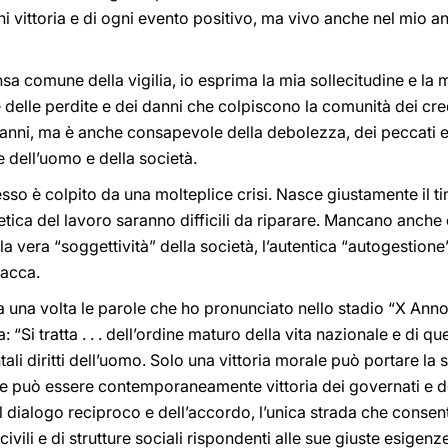
ni vittoria e di ogni evento positivo, ma vivo anche nel mio a
a comune della vigilia, io esprima la mia sollecitudine e la
e delle perdite e dei danni che colpiscono la comunità dei c
anni, ma è anche consapevole della debolezza, dei peccati e d
 dell’uomo e della società.
esso è colpito da una molteplice crisi. Nasce giustamente il t
’etica del lavoro saranno difficili da riparare. Mancano anche 
vera “soggettività” della società, l’autentica “autogestione”
lacca.
una volta le parole che ho pronunciato nello stadio “X Anno”
: “Si tratta . . . dell’ordine maturo della vita nazionale e di qu
ali diritti dell’uomo. Solo una vittoria morale può portare la s
rdine può essere contemporaneamente vittoria dei governati e 
el dialogo reciproco e dell’accordo, l’unica strada che consen
civili e di strutture sociali rispondenti alle sue giuste esigen