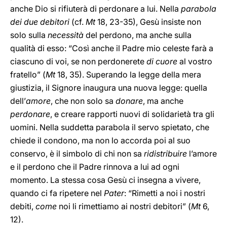
anche Dio si rifiuterà di perdonare a lui. Nella
parabola
dei due debitori
(cf.
Mt
18, 23-35), Gesù insiste non
solo sulla
necessità
del perdono, ma anche sulla
qualità di esso: “Così anche il Padre mio celeste farà a
ciascuno di voi, se non perdonerete
di cuore
al vostro
fratello” (
Mt
18, 35). Superando la legge della mera
giustizia, il Signore inaugura una nuova legge: quella
dell’
amore
, che non solo sa
donare
, ma anche
perdonare
, e creare rapporti nuovi di solidarietà tra gli
uomini. Nella suddetta parabola il servo spietato, che
chiede il condono, ma non lo accorda poi al suo
conservo, è il simbolo di chi non sa
ridistribuire
l’amore
e il perdono che il Padre rinnova a lui ad ogni
momento. La stessa cosa Gesù ci insegna a vivere,
quando ci fa ripetere nel
Pater
: “Rimetti a noi i nostri
debiti,
come
noi li rimettiamo ai nostri debitori” (
Mt
6,
12).