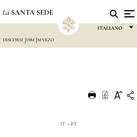
La
SANTA SEDE
ITALIANO
DISCORSI
1984
MARZO
FRANÇAIS
ENGLISH
ITALIANO
PORTUGUÊS
ESPAÑOL
DEUTSCH
POLSKI
العربيّة
IT
-
PT
中文