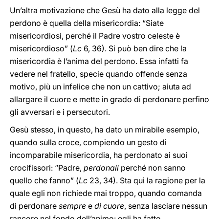
Un’altra motivazione che Gesù ha dato alla legge del
perdono è quella della misericordia: “Siate
misericordiosi, perché il Padre vostro celeste è
misericordioso” (
Lc
6, 36). Si può ben dire che la
misericordia è l’anima del perdono. Essa infatti fa
vedere nel fratello, specie quando offende senza
motivo, più un infelice che non un cattivo; aiuta ad
allargare il cuore e mette in grado di perdonare perfino
gli avversari e i persecutori.
Gesù stesso, in questo, ha dato un mirabile esempio,
quando sulla croce, compiendo un gesto di
incomparabile misericordia, ha perdonato ai suoi
crocifissori: “Padre,
perdonali
perché non sanno
quello che fanno” (
Lc
23, 34). Sta qui la ragione per la
quale egli non richiede mai troppo, quando comanda
di perdonare
sempre
e
di cuore
, senza lasciare nessun
rancore nel fondo dell’animo: egli ha fatto