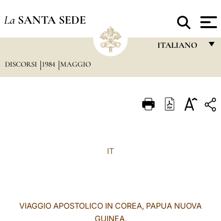
La
SANTA SEDE
ITALIANO
DISCORSI
1984
MAGGIO
FRANÇAIS
ENGLISH
ITALIANO
PORTUGUÊS
ESPAÑOL
IT
DEUTSCH
POLSKI
العربيّة
VIAGGIO
APOSTOLICO IN COREA, PAPUA NUOVA
GUINEA,
中文